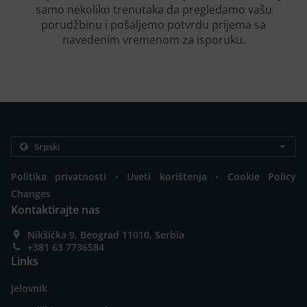
samo nekoliko trenutaka da pregledamo vašu
porudžbinu i pošaljemo potvrdu prijema sa
navedenim vremenom za isporuku.
.
.
Politika privatnosti
Uveti korištenja
Cookie Policy
Changes
Kontaktirajte nas
Nikšićka 9, Beograd 11010, Serbia
+381 63 7736584
Links
Jelovnik