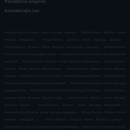
Porudžbina unapred
Kontaktirajte nas
.
Poslastičarnica Dostava Hrane Београд Бањица
Poslastičarnica Dostava Hrane
.
.
Београд Вождовац
Poslastičarnica Dostava Hrane Београд Дедиње
.
Poslastičarnica Dostava Hrane Београд Чиновничка колонија
Poslastičarnica
.
Dostava Hrane Београд Душановац
Poslastičarnica Dostava Hrane Београд Браће
.
.
Јерковић
Poslastičarnica Dostava Hrane Београд Трошарина
Poslastičarnica
.
Dostava Hrane Београд Аутокоманда
Poslastičarnica Dostava Hrane Београд
.
.
Шумице
Poslastičarnica Dostava Hrane Београд Маринкова бара
Poslastičarnica
.
Dostava Hrane Београд Степа Степановић
Poslastičarnica Dostava Hrane Београд
.
.
Канарево Брдо
Poslastičarnica Dostava Hrane Београд Топчидер
Poslastičarnica
.
Dostava Hrane Београд Пашино брдо
Poslastičarnica Dostava Hrane Београд
.
.
Денкова башта
Poslastičarnica Dostava Hrane Београд Медаковић
.
Poslastičarnica Dostava Hrane Београд Кумодраж
Poslastičarnica Dostava Hrane
.
.
Београд Кумодраж 2
Poslastičarnica Dostava Hrane Београд Јајинци
.
Poslastičarnica Dostava Hrane Београд Миљаковац
Poslastičarnica Dostava Hrane