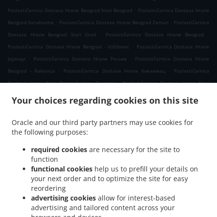
.
Poslastičarnica Dostava Hrane Beograd Novi Beograd
Poslastičarnica Dostava Hrane
.
.
Beograd Karaburma
Poslastičarnica Dostava Hrane Beograd Zemun
Poslastičarnica
.
.
Dostava Hrane Beograd Stari Grad
Poslastičarnica Dostava Hrane Beograd
.
Poslastičarnica Dostava Hrane Beograd - Voždovac
Poslastičarnica Dostava Hrane
.
.
Јајинци
Poslastičarnica Dostava Hrane Ресник
Poslastičarnica Dostava Hrane
.
.
Beograd - Rakovica
Poslastičarnica Dostava Hrane Кнежевац
Poslastičarnica
.
Dostava Hrane Novi Beograd Нови Београд
Poslastičarnica Dostava Hrane Novi
.
.
Beograd
Poslastičarnica Dostava Hrane Вишњица
Poslastičarnica Dostava Hrane
Your choices regarding cookies on this site
.
.
Beograd - Zvezdara
Poslastičarnica Dostava Hrane Калуђерица
Poslastičarnica
.
Dostava Hrane Бели Поток Село Раковица
Poslastičarnica Dostava Hrane Бели
Oracle and our third party partners may use cookies for
.
.
the following purposes:
Поток
Poslastičarnica Dostava Hrane Kijevo
Poslastičarnica Dostava Hrane
.
.
Belgrade
Poslastičarnica Dostava Hrane Beli Potok
Poslastičarnica Dostava Hrane
required cookies
are necessary for the site to
.
.
Прокупље
Poslastičarnica Dostava Hrane Resnik
Poslastičarnica Dostava Hrane
function
.
.
functional cookies
help us to prefill your details on
Раковица Село
Poslastičarnica Dostava Hrane Борча
Poslastičarnica Dostava
your next order and to optimize the site for easy
.
.
Hrane Blok 58 Нови Београд
Poslastičarnica Dostava Hrane Blok 58
reordering
.
Poslastičarnica Dostava Hrane Сланци
Poslastičarnica Dostava Hrane Beograd -
advertising cookies
allow for interest-based
.
.
Palilula
Poslastičarnica Dostava Hrane Лештане
Poslastičarnica Dostava Hrane
advertising and tailored content across your
.
.
Beograd - Kaluđerica
Poslastičarnica Dostava Hrane Винча
Poslastičarnica Dostava