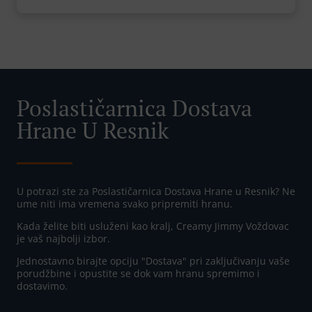
Poslastičarnica Dostava
Hrane U Resnik
U potrazi ste za Poslastičarnica Dostava Hrane u Resnik? Ne
ume niti ima vremena svako pripremiti hranu.
Kada želite biti usluženi kao kralj, Creamy Jimmy Voždovac
je vaš najbolji izbor.
Jednostavno birajte opciju "Dostava" pri zaključivanju vaše
porudžbine i opustite se dok vam hranu spremimo i
dostavimo.