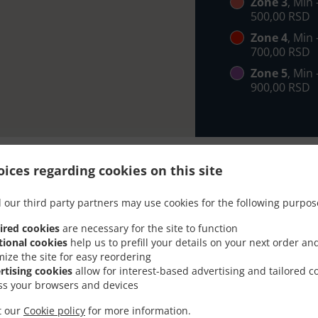
Zone 3
, Min
500,00 RSD
Zone 4
, Min
700,00 RSD
Zone 5
, Min
900,00 RSD
ices regarding cookies on this site
 our third party partners may use cookies for the following purpos
 Sa Dostavom U Beograd 
ired cookies
are necessary for the site to function
tional cookies
help us to prefill your details on your next order an
mize the site for easy reordering
rtising cookies
allow for interest-based advertising and tailored c
ss your browsers and devices
Beograd Karaburma i sa zadovoljstvom će mo preuzeti vašu
it our
Cookie policy
for more information.