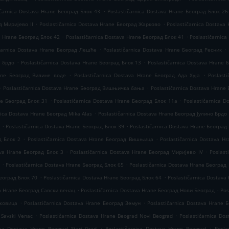
.
ičarnica Dostava Hrane Београд Блок 43
Poslastičarnica Dostava Hrane Београд Блок 26
.
.
д Миријево II
Poslastičarnica Dostava Hrane Београд Жарково
Poslastičarnica Dostava
.
.
a Hrane Београд Блок 42
Poslastičarnica Dostava Hrane Београд Блок 41
Poslastičarnica
.
.
ičarnica Dostava Hrane Београд Лешће
Poslastičarnica Dostava Hrane Београд Ресник
.
.
о брдо
Poslastičarnica Dostava Hrane Београд Блок 13
Poslastičarnica Dostava Hrane 
.
.
rane Београд Вилине воде
Poslastičarnica Dostava Hrane Београд Ада Хуја
Poslast
.
.
Poslastičarnica Dostava Hrane Београд Вишњичка бања
Poslastičarnica Dostava Hrane
.
.
ne Београд Блок 31
Poslastičarnica Dostava Hrane Београд Блок 11а
Poslastičarnica 
.
nica Dostava Hrane Београд Mika Alas
Poslastičarnica Dostava Hrane Београд Јулино Брдо
.
.
6
Poslastičarnica Dostava Hrane Београд Блок 39
Poslastičarnica Dostava Hrane Београд
.
.
д Блок 2
Poslastičarnica Dostava Hrane Београд Вишњица
Poslastičarnica Dostava H
.
.
ava Hrane Београд Блок 3
Poslastičarnica Dostava Hrane Београд Миријево IV
Poslast
.
.
Poslastičarnica Dostava Hrane Београд Блок 65
Poslastičarnica Dostava Hrane Београд
.
.
Београд Блок 70
Poslastičarnica Dostava Hrane Београд Блок 64
Poslastičarnica Dostava
.
.
va Hrane Београд Савски венац
Poslastičarnica Dostava Hrane Београд Нови Београд
Pos
.
.
аковица
Poslastičarnica Dostava Hrane Београд Земун
Poslastičarnica Dostava Hrane 
.
.
 Savski Venac
Poslastičarnica Dostava Hrane Beograd Novi Beograd
Poslastičarnica Do
.
.
ica Dostava Hrane Beograd Stari Grad
Poslastičarnica Dostava Hrane Beograd
Posla