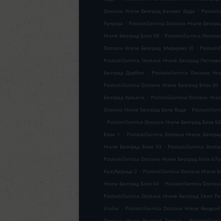
.
Dostava Hrane Београд Баново брдо
Poslast
.
Ћуприја
Poslastičarnica Dostava Hrane Београ
.
Hrane Београд Блок 58
Poslastičarnica Dostav
.
Dostava Hrane Београд Миријево III
Poslast
Poslastičarnica Dostava Hrane Београд Петлов
.
Београд Дорћол
Poslastičarnica Dostava H
Poslastičarnica Dostava Hrane Београд Блок 30
.
Београд Крњача
Poslastičarnica Dostava Hra
.
Dostava Hrane Београд Беле Воде
Poslastičar
.
Poslastičarnica Dostava Hrane Београд Блок 6
.
Блок 1
Poslastičarnica Dostava Hrane Београ
.
Hrane Београд Блок 33
Poslastičarnica Dost
Poslastičarnica Dostava Hrane Београд Блок 67а
.
Калуђерица 2
Poslastičarnica Dostava Hrane 
.
Hrane Београд Блок 60
Poslastičarnica Dosta
Poslastičarnica Dostava Hrane Београд Село Р
.
Vračar
Poslastičarnica Dostava Hrane Beograd
.
Dostava Hrane Beograd Zemun
Poslastičarn