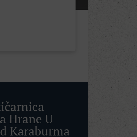
tičarnica
a Hrane U
ad Karaburma