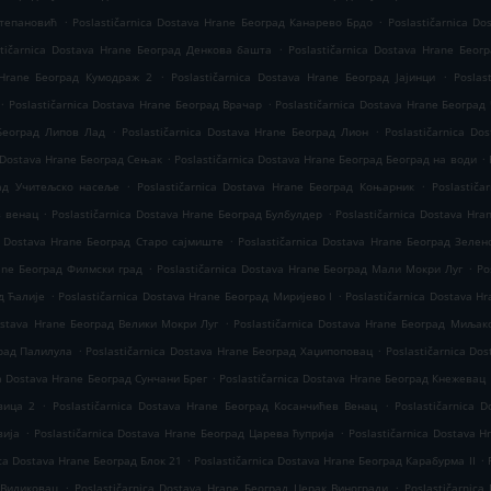
.
.
Степановић
Poslastičarnica Dostava Hrane Београд Канарево Брдо
Poslastičarnica D
.
stičarnica Dostava Hrane Београд Денкова башта
Poslastičarnica Dostava Hrane Бео
.
.
a Hrane Београд Кумодраж 2
Poslastičarnica Dostava Hrane Београд Јајинци
Poslas
.
.
Poslastičarnica Dostava Hrane Београд Врачар
Poslastičarnica Dostava Hrane Београд
.
.
 Београд Липов Лад
Poslastičarnica Dostava Hrane Београд Лион
Poslastičarnica Do
.
.
a Dostava Hrane Београд Сењак
Poslastičarnica Dostava Hrane Београд Београд на води
.
.
рад Учитељско насеље
Poslastičarnica Dostava Hrane Београд Коњарник
Poslastiča
.
.
в венац
Poslastičarnica Dostava Hrane Београд Булбулдер
Poslastičarnica Dostava Hr
.
ca Dostava Hrane Београд Старо сајмиште
Poslastičarnica Dostava Hrane Београд Зелен
.
.
rane Београд Филмски град
Poslastičarnica Dostava Hrane Београд Мали Мокри Луг
Po
.
.
д Ћалије
Poslastičarnica Dostava Hrane Београд Миријево I
Poslastičarnica Dostava H
.
Dostava Hrane Београд Велики Мокри Луг
Poslastičarnica Dostava Hrane Београд Миљак
.
.
град Палилула
Poslastičarnica Dostava Hrane Београд Хаџипоповац
Poslastičarnica Do
.
ca Dostava Hrane Београд Сунчани Брег
Poslastičarnica Dostava Hrane Београд Кнежевац
.
.
вица 2
Poslastičarnica Dostava Hrane Београд Косанчићев Венац
Poslastičarnica 
.
.
вија
Poslastičarnica Dostava Hrane Београд Царева ћуприја
Poslastičarnica Dostava 
.
.
ica Dostava Hrane Београд Блок 21
Poslastičarnica Dostava Hrane Београд Карабурма II
.
.
 Видиковац
Poslastičarnica Dostava Hrane Београд Церак Виногради
Poslastičarnic