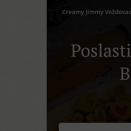
Creamy Jimmy Voždova
Poslast
B