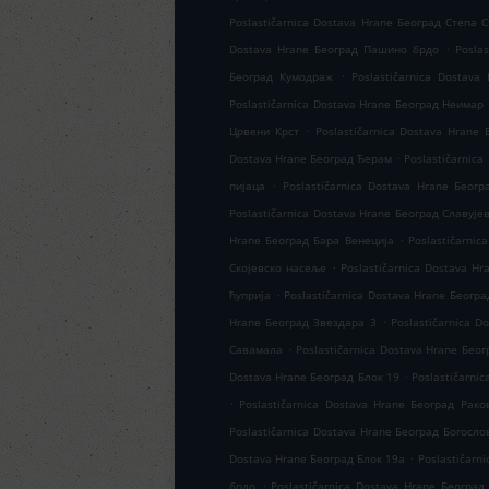
Poslastičarnica Dostava Hrane Београд Степа 
.
Dostava Hrane Београд Пашино брдо
Posla
.
Београд Кумодраж
Poslastičarnica Dostav
Poslastičarnica Dostava Hrane Београд Неимар
.
Црвени Крст
Poslastičarnica Dostava Hrane
.
Dostava Hrane Београд Ђерам
Poslastičarnic
.
пијаца
Poslastičarnica Dostava Hrane Беог
Poslastičarnica Dostava Hrane Београд Славује
.
Hrane Београд Бара Венеција
Poslastičarni
.
Скојевско насеље
Poslastičarnica Dostava H
.
ћуприја
Poslastičarnica Dostava Hrane Београ
.
Hrane Београд Звездара 3
Poslastičarnica 
.
Савамала
Poslastičarnica Dostava Hrane Бео
.
Dostava Hrane Београд Блок 19
Poslastičarni
.
Poslastičarnica Dostava Hrane Београд Рако
Poslastičarnica Dostava Hrane Београд Богосло
.
Dostava Hrane Београд Блок 19а
Poslastičarn
.
брдо
Poslastičarnica Dostava Hrane Београд