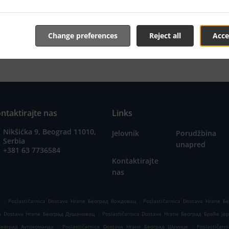
nline jelovnik i pošaljite nam porudžbinu kada budete sprem
 vašu porudžbinu i pošaljemo potvrdu prijema sa naveden
Change preferences
Reject all
Acce
ntaktirajte nas
Links
Nikšićka 9, Beograd 11010,
Jelovnik
Porudžbina
Serbia
unapred
+381 63 7736584
Kontaktirajte
nas
.
.
а
Poslastičarnica Dostava Hrane Београд Вождовац
Poslastičarnica Dostava Hrane 
.
ica Dostava Hrane Београд Душановац
Poslastičarnica Dostava Hrane Београд Браће Је
.
.
 Београд Аутокоманда
Poslastičarnica Dostava Hrane Београд Шумице
Poslastičar