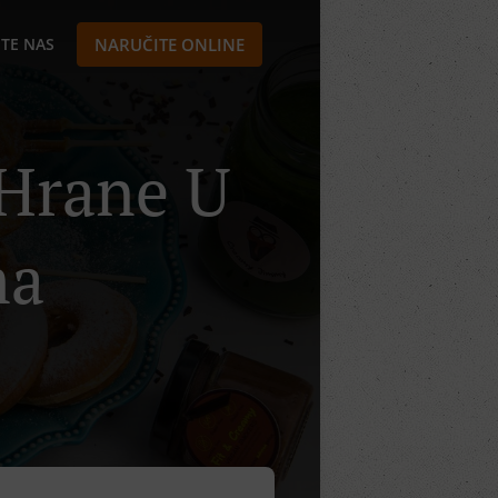
TE NAS
NARUČITE ONLINE
 Hrane U
ma