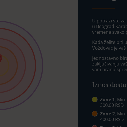
U potrazi ste za
u Beograd Kara
vremena svako p
Kada želite biti
Voždovac je vaš 
Jednostavno bira
zaključivanju va
vam hranu spre
Iznos dosta
Zone 1
, Min
300,00 RSD
Zone 2
, Min
400,00 RSD