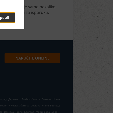
ni. Potrebno je samo nekoliko
im vremenom za isporuku.
pt all
NARUČITE ONLINE
.
Београд Дедиње
Poslastičarnica Dostava Hrane
.
рковић
Poslastičarnica Dostava Hrane Београд
.
nica Dostava Hrane Београд Маринкова бара