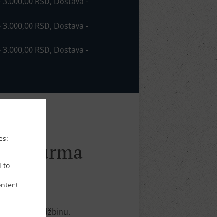
 - 3.000,00 RSD, Dostava -
 - 3.000,00 RSD, Dostava -
 - 3.000,00 RSD, Dostava -
es:
Karaburma
d to
ontent
 online porudžbinu.