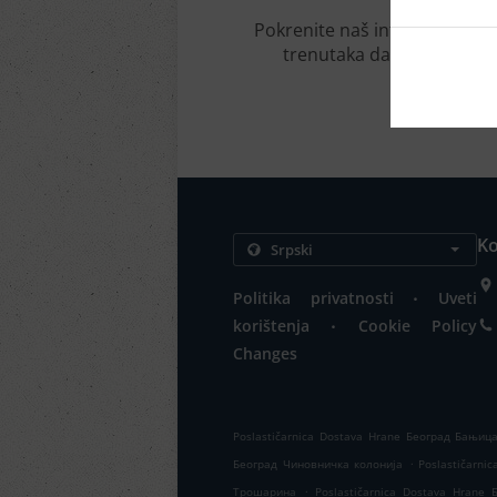
Pokrenite naš interaktivni o
trenutaka da pregledamo
Ko
.
Politika privatnosti
Uveti
.
korištenja
Cookie Policy
Changes
Poslastičarnica Dostava Hrane Београд Бањиц
.
Београд Чиновничка колонија
Poslastičarn
.
Трошарина
Poslastičarnica Dostava Hrane