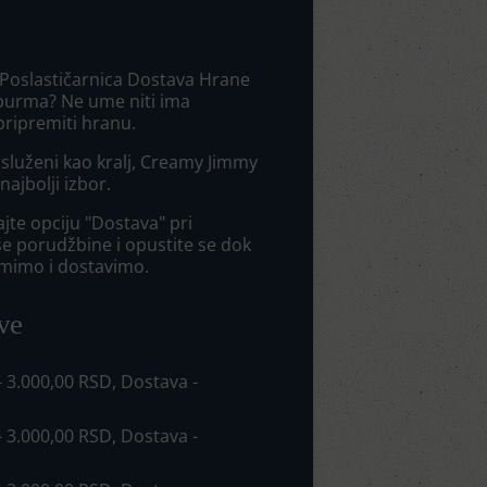
 Poslastičarnica Dostava Hrane
burma? Ne ume niti ima
ripremiti hranu.
 usluženi kao kralj, Creamy Jimmy
najbolji izbor.
jte opciju "Dostava" pri
še porudžbine i opustite se dok
mimo i dostavimo.
ve
 - 3.000,00 RSD, Dostava -
 - 3.000,00 RSD, Dostava -