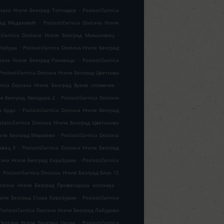
.
ostava Hrane Београд Топчидер
Poslastičarnica
.
град Медаковић
Poslastičarnica Dostava Hrane
.
tičarnica Dostava Hrane Београд Миљаковац
.
 Чубура
Poslastičarnica Dostava Hrane Београд
.
stava Hrane Београд Раковица
Poslastičarnica
Poslastičarnica Dostava Hrane Београд Цветкова
.
rnica Dostava Hrane Београд Вуков споменик
.
ane Београд Звездара 2
Poslastičarnica Dostava
.
о брдо
Poslastičarnica Dostava Hrane Београд
slastičarnica Dostava Hrane Београд Цветанова
.
rane Београд Миријево
Poslastičarnica Dostava
.
овац 3
Poslastičarnica Dostava Hrane Београд
.
stava Hrane Београд Карабурма
Poslastičarnica
.
Poslastičarnica Dostava Hrane Београд Блок 15
.
Dostava Hrane Београд Професорска колонија
.
Hrane Београд Стара Карабурма
Poslastičarnica
Poslastičarnica Dostava Hrane Београд Лабудово
.
a Dostava Hrane Београд Церак
Poslastičarnica