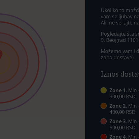
Ukoliko to možda
vam se ljubav na
Ali, ne verujte n
Pogledajte šta s
9, Beograd 1101
Možemo vam i do
zona dostave).
Iznos dosta
Zone 1
, Min
300,00 RSD
Zone 2
, Min
400,00 RSD
Zone 3
, Min
500,00 RSD
Zone 4
, Min