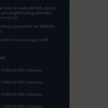
 niste do sada doživeli, desiće
 prvi pogled našeg jelovnika.
am na reč!
e kuva i preuzmite na: Nikšićka
0
neti hranu (u krugu naših
ve
 - 3.000,00 RSD, Dostava -
 - 3.000,00 RSD, Dostava -
 - 3.000,00 RSD, Dostava -
 - 3.000,00 RSD, Dostava -