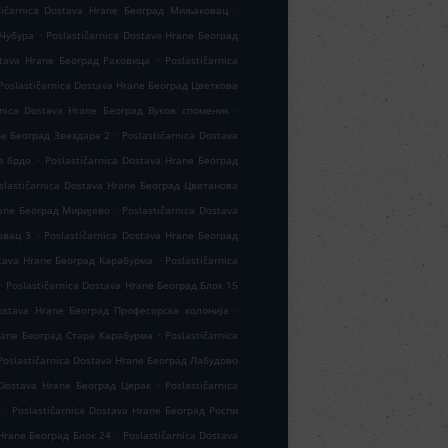
.
tičarnica Dostava Hrane Београд Миљаковац
.
 Чубура
Poslastičarnica Dostava Hrane Београд
.
stava Hrane Београд Раковица
Poslastičarnica
Poslastičarnica Dostava Hrane Београд Цветкова
.
rnica Dostava Hrane Београд Вуков споменик
.
ane Београд Звездара 2
Poslastičarnica Dostava
.
о брдо
Poslastičarnica Dostava Hrane Београд
slastičarnica Dostava Hrane Београд Цветанова
.
rane Београд Миријево
Poslastičarnica Dostava
.
овац 3
Poslastičarnica Dostava Hrane Београд
.
stava Hrane Београд Карабурма
Poslastičarnica
.
Poslastičarnica Dostava Hrane Београд Блок 15
.
Dostava Hrane Београд Професорска колонија
.
Hrane Београд Стара Карабурма
Poslastičarnica
Poslastičarnica Dostava Hrane Београд Лабудово
.
a Dostava Hrane Београд Церак
Poslastičarnica
.
Poslastičarnica Dostava Hrane Београд Роспи
.
 Hrane Београд Блок 24
Poslastičarnica Dostava