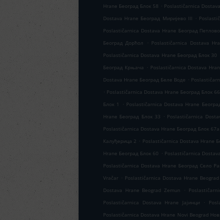
.
Hrane Београд Блок 58
Poslastičarnica Dostav
.
Dostava Hrane Београд Миријево III
Poslast
Poslastičarnica Dostava Hrane Београд Петлов
.
Београд Дорћол
Poslastičarnica Dostava H
Poslastičarnica Dostava Hrane Београд Блок 30
.
Београд Крњача
Poslastičarnica Dostava Hra
.
Dostava Hrane Београд Беле Воде
Poslastičar
.
Poslastičarnica Dostava Hrane Београд Блок 6
.
Блок 1
Poslastičarnica Dostava Hrane Београ
.
Hrane Београд Блок 33
Poslastičarnica Dost
Poslastičarnica Dostava Hrane Београд Блок 67а
.
Калуђерица 2
Poslastičarnica Dostava Hrane 
.
Hrane Београд Блок 60
Poslastičarnica Dosta
Poslastičarnica Dostava Hrane Београд Село Р
.
Vračar
Poslastičarnica Dostava Hrane Beograd
.
Dostava Hrane Beograd Zemun
Poslastičarn
.
Poslastičarnica Dostava Hrane Јајинци
Posl
Poslastičarnica Dostava Hrane Novi Beograd Но