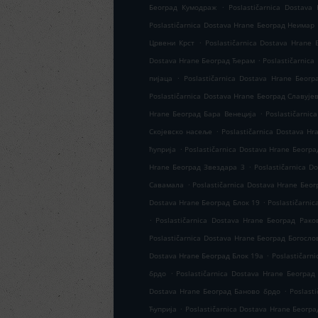
.
Београд Кумодраж
Poslastičarnica Dostav
Poslastičarnica Dostava Hrane Београд Неимар
.
Црвени Крст
Poslastičarnica Dostava Hrane
.
Dostava Hrane Београд Ђерам
Poslastičarnic
.
пијаца
Poslastičarnica Dostava Hrane Беог
Poslastičarnica Dostava Hrane Београд Славује
.
Hrane Београд Бара Венеција
Poslastičarni
.
Скојевско насеље
Poslastičarnica Dostava H
.
ћуприја
Poslastičarnica Dostava Hrane Београ
.
Hrane Београд Звездара 3
Poslastičarnica 
.
Савамала
Poslastičarnica Dostava Hrane Бео
.
Dostava Hrane Београд Блок 19
Poslastičarni
.
Poslastičarnica Dostava Hrane Београд Рако
Poslastičarnica Dostava Hrane Београд Богосло
.
Dostava Hrane Београд Блок 19а
Poslastičarn
.
брдо
Poslastičarnica Dostava Hrane Београд
.
Dostava Hrane Београд Баново брдо
Poslast
.
Ћуприја
Poslastičarnica Dostava Hrane Београ