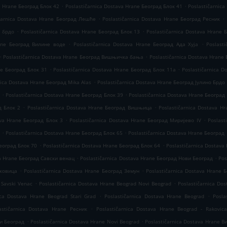
.
.
a Hrane Београд Блок 42
Poslastičarnica Dostava Hrane Београд Блок 41
Poslastičarnica
.
.
ičarnica Dostava Hrane Београд Лешће
Poslastičarnica Dostava Hrane Београд Ресник
.
.
о брдо
Poslastičarnica Dostava Hrane Београд Блок 13
Poslastičarnica Dostava Hrane 
.
.
rane Београд Вилине воде
Poslastičarnica Dostava Hrane Београд Ада Хуја
Poslast
.
.
Poslastičarnica Dostava Hrane Београд Вишњичка бања
Poslastičarnica Dostava Hrane
.
.
ne Београд Блок 31
Poslastičarnica Dostava Hrane Београд Блок 11а
Poslastičarnica 
.
nica Dostava Hrane Београд Mika Alas
Poslastičarnica Dostava Hrane Београд Јулино Брдо
.
.
6
Poslastičarnica Dostava Hrane Београд Блок 39
Poslastičarnica Dostava Hrane Београд
.
.
д Блок 2
Poslastičarnica Dostava Hrane Београд Вишњица
Poslastičarnica Dostava H
.
.
ava Hrane Београд Блок 3
Poslastičarnica Dostava Hrane Београд Миријево IV
Poslast
.
.
Poslastičarnica Dostava Hrane Београд Блок 65
Poslastičarnica Dostava Hrane Београд
.
.
Београд Блок 70
Poslastičarnica Dostava Hrane Београд Блок 64
Poslastičarnica Dostava
.
.
va Hrane Београд Савски венац
Poslastičarnica Dostava Hrane Београд Нови Београд
Pos
.
.
аковица
Poslastičarnica Dostava Hrane Београд Земун
Poslastičarnica Dostava Hrane 
.
.
 Savski Venac
Poslastičarnica Dostava Hrane Beograd Novi Beograd
Poslastičarnica Do
.
.
ica Dostava Hrane Beograd Stari Grad
Poslastičarnica Dostava Hrane Beograd
Posla
.
astičarnica Dostava Hrane Ресник
Poslastičarnica Dostava Hrane Beograd - Rakovica
.
.
ви Београд
Poslastičarnica Dostava Hrane Novi Beograd
Poslastičarnica Dostava Hrane 