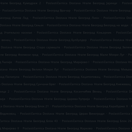
.
.
a Hrane Београд Кумодраж 2
Poslastičarnica Dostava Hrane Београд Јајинци
Poslas
.
.
Poslastičarnica Dostava Hrane Београд Врачар
Poslastičarnica Dostava Hrane Београд
.
.
 Београд Липов Лад
Poslastičarnica Dostava Hrane Београд Лион
Poslastičarnica Do
.
.
a Dostava Hrane Београд Сењак
Poslastičarnica Dostava Hrane Београд Београд на води
.
.
рад Учитељско насеље
Poslastičarnica Dostava Hrane Београд Коњарник
Poslastiča
.
.
в венац
Poslastičarnica Dostava Hrane Београд Булбулдер
Poslastičarnica Dostava Hr
.
ca Dostava Hrane Београд Старо сајмиште
Poslastičarnica Dostava Hrane Београд Зелен
.
.
rane Београд Филмски град
Poslastičarnica Dostava Hrane Београд Мали Мокри Луг
Po
.
.
д Ћалије
Poslastičarnica Dostava Hrane Београд Миријево I
Poslastičarnica Dostava H
.
Dostava Hrane Београд Велики Мокри Луг
Poslastičarnica Dostava Hrane Београд Миљак
.
.
град Палилула
Poslastičarnica Dostava Hrane Београд Хаџипоповац
Poslastičarnica Do
.
ca Dostava Hrane Београд Сунчани Брег
Poslastičarnica Dostava Hrane Београд Кнежевац
.
.
вица 2
Poslastičarnica Dostava Hrane Београд Косанчићев Венац
Poslastičarnica 
.
.
вија
Poslastičarnica Dostava Hrane Београд Царева ћуприја
Poslastičarnica Dostava 
.
.
ica Dostava Hrane Београд Блок 21
Poslastičarnica Dostava Hrane Београд Карабурма II
.
.
 Видиковац
Poslastičarnica Dostava Hrane Београд Церак Виногради
Poslastičarnic
.
ičarnica Dostava Hrane Београд Блок 43
Poslastičarnica Dostava Hrane Београд Блок 26
.
.
д Миријево II
Poslastičarnica Dostava Hrane Београд Жарково
Poslastičarnica Dostava