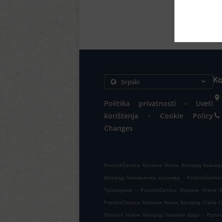
Ko
.
Politika privatnosti
Uveti
.
korištenja
Cookie Policy
Changes
Poslastičarnica Dostava Hrane Београд Бањиц
.
Београд Чиновничка колонија
Poslastičarn
.
Трошарина
Poslastičarnica Dostava Hrane
Poslastičarnica Dostava Hrane Београд Степа 
.
Dostava Hrane Београд Пашино брдо
Posla