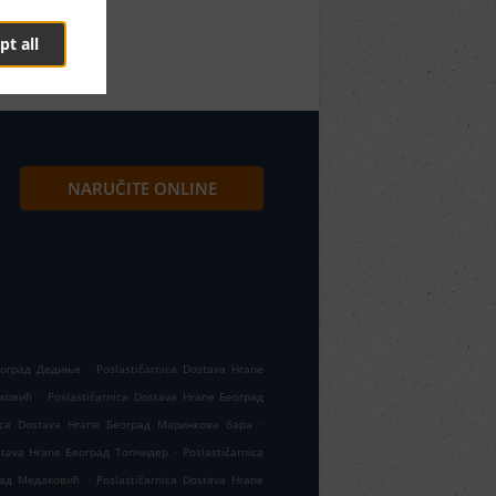
pt all
NARUČITE ONLINE
.
Београд Дедиње
Poslastičarnica Dostava Hrane
.
рковић
Poslastičarnica Dostava Hrane Београд
.
nica Dostava Hrane Београд Маринкова бара
.
ostava Hrane Београд Топчидер
Poslastičarnica
.
град Медаковић
Poslastičarnica Dostava Hrane