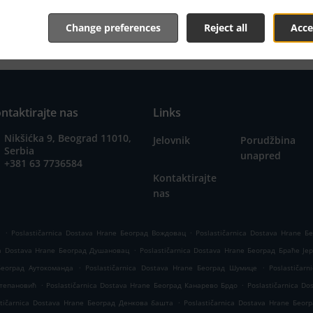
Change preferences
Reject all
Acce
ntaktirajte nas
Links
Nikšićka 9, Beograd 11010,
Jelovnik
Porudžbina
Serbia
unapred
+381 63 7736584
Kontaktirajte
nas
.
.
а
Poslastičarnica Dostava Hrane Београд Вождовац
Poslastičarnica Dostava Hrane 
.
ica Dostava Hrane Београд Душановац
Poslastičarnica Dostava Hrane Београд Браће Је
.
.
 Београд Аутокоманда
Poslastičarnica Dostava Hrane Београд Шумице
Poslastičar
.
.
Степановић
Poslastičarnica Dostava Hrane Београд Канарево Брдо
Poslastičarnica D
.
stičarnica Dostava Hrane Београд Денкова башта
Poslastičarnica Dostava Hrane Бео