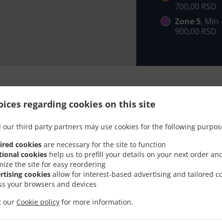
700,00 RSD
Zone 5
, Min
900,00 RSD
ices regarding cookies on this site
Isporuka Hrane I Dostav
 our third party partners may use cookies for the following purpos
ired cookies
are necessary for the site to function
tional cookies
help us to prefill your details on your next order an
mize the site for easy reordering
rtising cookies
allow for interest-based advertising and tailored c
ss your browsers and devices
e u Beograd i sa zadovoljstvom ćemo prihvatiti vašu online
it our
Cookie policy
for more information.
ktivni jelovnik i poručite kada budete spremni. Potreban n
porudžbinu i damo vam približno vreme pripreme.