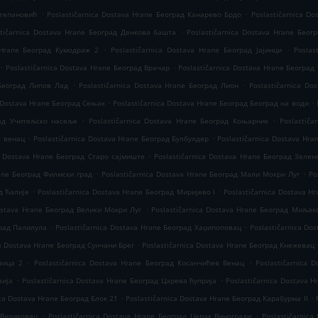
.
.
Степановић
Poslastičarnica Dostava Hrane Београд Канарево Брдо
Poslastičarnica D
.
stičarnica Dostava Hrane Београд Денкова башта
Poslastičarnica Dostava Hrane Бео
.
.
a Hrane Београд Кумодраж 2
Poslastičarnica Dostava Hrane Београд Јајинци
Poslas
.
.
Poslastičarnica Dostava Hrane Београд Врачар
Poslastičarnica Dostava Hrane Београд
.
.
 Београд Липов Лад
Poslastičarnica Dostava Hrane Београд Лион
Poslastičarnica Do
.
.
a Dostava Hrane Београд Сењак
Poslastičarnica Dostava Hrane Београд Београд на води
.
.
рад Учитељско насеље
Poslastičarnica Dostava Hrane Београд Коњарник
Poslastiča
.
.
в венац
Poslastičarnica Dostava Hrane Београд Булбулдер
Poslastičarnica Dostava Hr
.
ca Dostava Hrane Београд Старо сајмиште
Poslastičarnica Dostava Hrane Београд Зелен
.
.
rane Београд Филмски град
Poslastičarnica Dostava Hrane Београд Мали Мокри Луг
Po
.
.
д Ћалије
Poslastičarnica Dostava Hrane Београд Миријево I
Poslastičarnica Dostava H
.
Dostava Hrane Београд Велики Мокри Луг
Poslastičarnica Dostava Hrane Београд Миљак
.
.
град Палилула
Poslastičarnica Dostava Hrane Београд Хаџипоповац
Poslastičarnica Do
.
ca Dostava Hrane Београд Сунчани Брег
Poslastičarnica Dostava Hrane Београд Кнежевац
.
.
вица 2
Poslastičarnica Dostava Hrane Београд Косанчићев Венац
Poslastičarnica 
.
.
вија
Poslastičarnica Dostava Hrane Београд Царева ћуприја
Poslastičarnica Dostava 
.
.
ica Dostava Hrane Београд Блок 21
Poslastičarnica Dostava Hrane Београд Карабурма II
.
.
 Видиковац
Poslastičarnica Dostava Hrane Београд Церак Виногради
Poslastičarnic