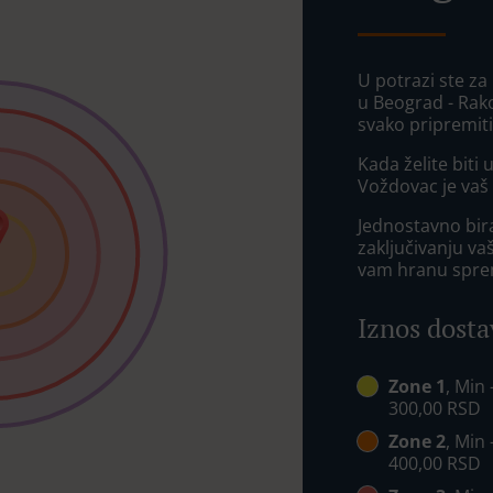
U potrazi ste za
u Beograd - Rak
svako pripremit
Kada želite biti
Voždovac je vaš 
Jednostavno bira
zaključivanju va
vam hranu spre
Iznos dosta
Zone 1
, Min
300,00 RSD
Zone 2
, Min
400,00 RSD