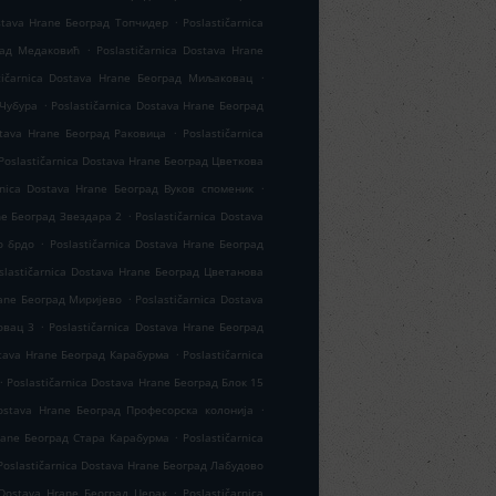
.
ostava Hrane Београд Топчидер
Poslastičarnica
.
град Медаковић
Poslastičarnica Dostava Hrane
.
tičarnica Dostava Hrane Београд Миљаковац
.
 Чубура
Poslastičarnica Dostava Hrane Београд
.
stava Hrane Београд Раковица
Poslastičarnica
Poslastičarnica Dostava Hrane Београд Цветкова
.
rnica Dostava Hrane Београд Вуков споменик
.
ane Београд Звездара 2
Poslastičarnica Dostava
.
о брдо
Poslastičarnica Dostava Hrane Београд
slastičarnica Dostava Hrane Београд Цветанова
.
rane Београд Миријево
Poslastičarnica Dostava
.
овац 3
Poslastičarnica Dostava Hrane Београд
.
stava Hrane Београд Карабурма
Poslastičarnica
.
Poslastičarnica Dostava Hrane Београд Блок 15
.
Dostava Hrane Београд Професорска колонија
.
Hrane Београд Стара Карабурма
Poslastičarnica
Poslastičarnica Dostava Hrane Београд Лабудово
.
a Dostava Hrane Београд Церак
Poslastičarnica