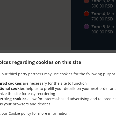
Zone 3
, Min
500,00 RSD
Zone 4
, Min
700,00 RSD
Zone 5
, Min
900,00 RSD
ices regarding cookies on this site
 our third party partners may use cookies for the following purpos
 Sa Dostavom U Beograd -
ired cookies
are necessary for the site to function
tional cookies
help us to prefill your details on your next order an
mize the site for easy reordering
rtising cookies
allow for interest-based advertising and tailored c
ss your browsers and devices
Beograd - Rakovica i sa zadovoljstvom će mo preuzeti vašu
it our
Cookie policy
for more information.