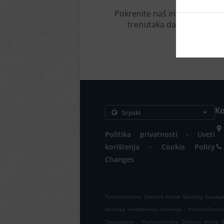
Pokrenite naš interaktivni o
trenutaka da pregledamo
Ko
.
Politika privatnosti
Uveti
.
korištenja
Cookie Policy
Changes
Poslastičarnica Dostava Hrane Београд Бањиц
.
Београд Чиновничка колонија
Poslastičarn
.
Трошарина
Poslastičarnica Dostava Hrane