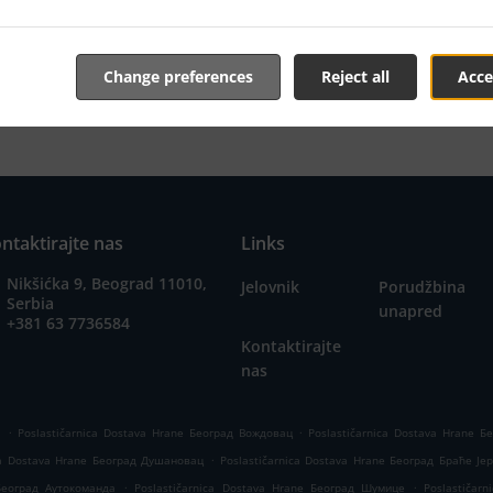
nline jelovnik i pošaljite nam porudžbinu kada budete sprem
 vašu porudžbinu i pošaljemo potvrdu prijema sa naveden
Change preferences
Reject all
Acce
ntaktirajte nas
Links
Nikšićka 9, Beograd 11010,
Jelovnik
Porudžbina
Serbia
unapred
+381 63 7736584
Kontaktirajte
nas
.
.
а
Poslastičarnica Dostava Hrane Београд Вождовац
Poslastičarnica Dostava Hrane 
.
ica Dostava Hrane Београд Душановац
Poslastičarnica Dostava Hrane Београд Браће Је
.
.
 Београд Аутокоманда
Poslastičarnica Dostava Hrane Београд Шумице
Poslastičar