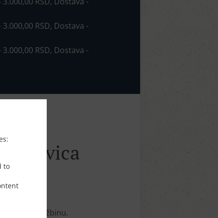
 - 3.000,00 RSD, Dostava -
 - 3.000,00 RSD, Dostava -
 - 3.000,00 RSD, Dostava -
es:
 Rakovica
d to
ontent
 online porudžbinu.