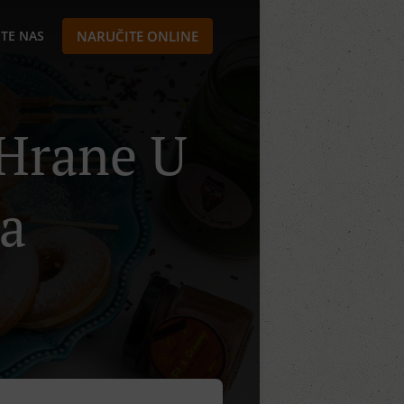
TE NAS
NARUČITE ONLINE
 Hrane U
ca