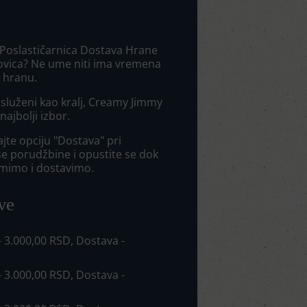
 Poslastičarnica Dostava Hrane
ovica? Ne ume niti ima vremena
i hranu.
 usluženi kao kralj, Creamy Jimmy
najbolji izbor.
jte opciju "Dostava" pri
še porudžbine i opustite se dok
mimo i dostavimo.
ve
 - 3.000,00 RSD, Dostava -
 - 3.000,00 RSD, Dostava -