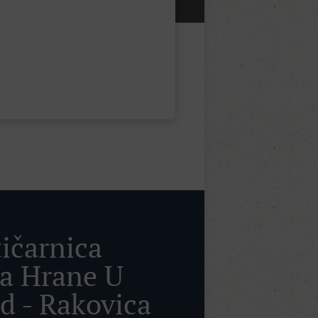
tičarnica
a Hrane U
d - Rakovica