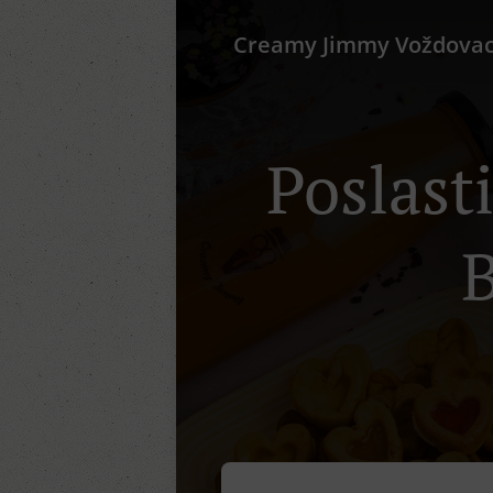
Creamy Jimmy Voždova
Poslast
B