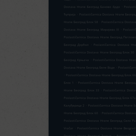
.
Dostava Hrane Београд Баново брдо
Poslast
.
Ћуприја
Poslastičarnica Dostava Hrane Београ
.
Hrane Београд Блок 58
Poslastičarnica Dostav
.
Dostava Hrane Београд Миријево III
Poslast
Poslastičarnica Dostava Hrane Београд Петлов
.
Београд Дорћол
Poslastičarnica Dostava H
Poslastičarnica Dostava Hrane Београд Блок 30
.
Београд Крњача
Poslastičarnica Dostava Hra
.
Dostava Hrane Београд Беле Воде
Poslastičar
.
Poslastičarnica Dostava Hrane Београд Блок 6
.
Блок 1
Poslastičarnica Dostava Hrane Београ
.
Hrane Београд Блок 33
Poslastičarnica Dost
Poslastičarnica Dostava Hrane Београд Блок 67а
.
Калуђерица 2
Poslastičarnica Dostava Hrane 
.
Hrane Београд Блок 60
Poslastičarnica Dosta
Poslastičarnica Dostava Hrane Београд Село Р
.
Vračar
Poslastičarnica Dostava Hrane Beograd
.
Dostava Hrane Beograd Zemun
Poslastičarn