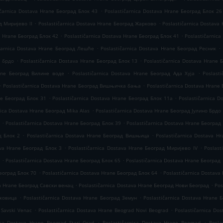
.
ičarnica Dostava Hrane Београд Блок 43
Poslastičarnica Dostava Hrane Београд Блок 26
.
.
д Миријево II
Poslastičarnica Dostava Hrane Београд Жарково
Poslastičarnica Dostava
.
.
a Hrane Београд Блок 42
Poslastičarnica Dostava Hrane Београд Блок 41
Poslastičarnica
.
.
ičarnica Dostava Hrane Београд Лешће
Poslastičarnica Dostava Hrane Београд Ресник
.
.
о брдо
Poslastičarnica Dostava Hrane Београд Блок 13
Poslastičarnica Dostava Hrane 
.
.
rane Београд Вилине воде
Poslastičarnica Dostava Hrane Београд Ада Хуја
Poslast
.
.
Poslastičarnica Dostava Hrane Београд Вишњичка бања
Poslastičarnica Dostava Hrane
.
.
ne Београд Блок 31
Poslastičarnica Dostava Hrane Београд Блок 11а
Poslastičarnica 
.
nica Dostava Hrane Београд Mika Alas
Poslastičarnica Dostava Hrane Београд Јулино Брдо
.
.
6
Poslastičarnica Dostava Hrane Београд Блок 39
Poslastičarnica Dostava Hrane Београд
.
.
д Блок 2
Poslastičarnica Dostava Hrane Београд Вишњица
Poslastičarnica Dostava H
.
.
ava Hrane Београд Блок 3
Poslastičarnica Dostava Hrane Београд Миријево IV
Poslast
.
.
Poslastičarnica Dostava Hrane Београд Блок 65
Poslastičarnica Dostava Hrane Београд
.
.
Београд Блок 70
Poslastičarnica Dostava Hrane Београд Блок 64
Poslastičarnica Dostava
.
.
va Hrane Београд Савски венац
Poslastičarnica Dostava Hrane Београд Нови Београд
Pos
.
.
аковица
Poslastičarnica Dostava Hrane Београд Земун
Poslastičarnica Dostava Hrane 
.
.
 Savski Venac
Poslastičarnica Dostava Hrane Beograd Novi Beograd
Poslastičarnica Do
.
.
ica Dostava Hrane Beograd Stari Grad
Poslastičarnica Dostava Hrane Beograd
Posla