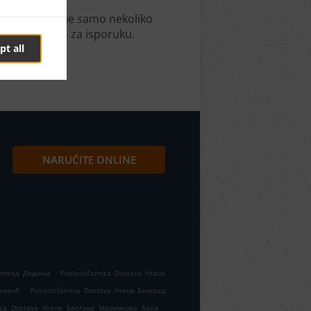
ni. Potrebno je samo nekoliko
im vremenom za isporuku.
pt all
NARUČITE ONLINE
.
Београд Дедиње
Poslastičarnica Dostava Hrane
.
рковић
Poslastičarnica Dostava Hrane Београд
.
nica Dostava Hrane Београд Маринкова бара