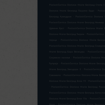
Poslastičarnica Dostava Hrane Београд Степа 
.
Dostava Hrane Београд Пашино брдо
Posla
.
Београд Кумодраж
Poslastičarnica Dostav
Poslastičarnica Dostava Hrane Београд Неимар
.
Црвени Крст
Poslastičarnica Dostava Hrane
.
Dostava Hrane Београд Ђерам
Poslastičarnic
.
пијаца
Poslastičarnica Dostava Hrane Беог
Poslastičarnica Dostava Hrane Београд Славује
.
Hrane Београд Бара Венеција
Poslastičarni
.
Скојевско насеље
Poslastičarnica Dostava H
.
ћуприја
Poslastičarnica Dostava Hrane Београ
.
Hrane Београд Звездара 3
Poslastičarnica 
.
Савамала
Poslastičarnica Dostava Hrane Бео
.
Dostava Hrane Београд Блок 19
Poslastičarni
.
Poslastičarnica Dostava Hrane Београд Рако
Poslastičarnica Dostava Hrane Београд Богосло
.
Dostava Hrane Београд Блок 19а
Poslastičarn
.
брдо
Poslastičarnica Dostava Hrane Београд