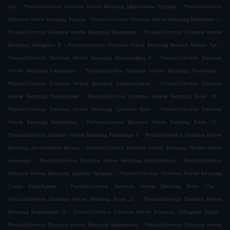
.
.
Луг
Poslastičarnica Dostava Hrane Београд Цветанова ћуприја
Poslastičarnica
.
.
Dostava Hrane Београд Ћалије
Poslastičarnica Dostava Hrane Београд Миријево I
.
Poslastičarnica Dostava Hrane Београд Миријево
Poslastičarnica Dostava Hrane
.
.
Београд Звездара 3
Poslastičarnica Dostava Hrane Београд Велики Мокри Луг
.
Poslastičarnica Dostava Hrane Београд Миљаковац 3
Poslastičarnica Dostava
.
.
Hrane Београд Савамала
Poslastičarnica Dostava Hrane Београд Палилула
.
Poslastičarnica Dostava Hrane Београд Хаџипоповац
Poslastičarnica Dostava
.
.
Hrane Београд Карабурма
Poslastičarnica Dostava Hrane Београд Блок 19
.
Poslastičarnica Dostava Hrane Београд Сунчани Брег
Poslastičarnica Dostava
.
.
Hrane Београд Кнежевац
Poslastičarnica Dostava Hrane Београд Блок 15
.
Poslastičarnica Dostava Hrane Београд Раковица 2
Poslastičarnica Dostava Hrane
.
Београд Косанчићев Венац
Poslastičarnica Dostava Hrane Београд Професорска
.
.
колонија
Poslastičarnica Dostava Hrane Београд Богословија
Poslastičarnica
.
Dostava Hrane Београд Царева ћуприја
Poslastičarnica Dostava Hrane Београд
.
.
Стара Карабурма
Poslastičarnica Dostava Hrane Београд Блок 19а
.
Poslastičarnica Dostava Hrane Београд Блок 21
Poslastičarnica Dostava Hrane
.
.
Београд Карабурма II
Poslastičarnica Dostava Hrane Београд Лабудово брдо
.
Poslastičarnica Dostava Hrane Београд Видиковац
Poslastičarnica Dostava Hrane