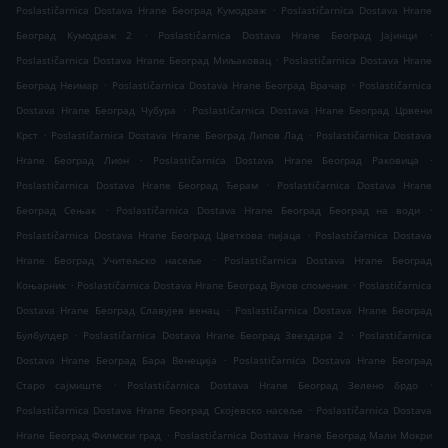
.
Poslastičarnica Dostava Hrane Београд Кумодраж
Poslastičarnica Dostava Hrane
.
.
Београд Кумодраж 2
Poslastičarnica Dostava Hrane Београд Јајинци
.
Poslastičarnica Dostava Hrane Београд Миљаковац
Poslastičarnica Dostava Hrane
.
.
Београд Неимар
Poslastičarnica Dostava Hrane Београд Врачар
Poslastičarnica
.
Dostava Hrane Београд Чубура
Poslastičarnica Dostava Hrane Београд Црвени
.
.
Крст
Poslastičarnica Dostava Hrane Београд Липов Лад
Poslastičarnica Dostava
.
.
Hrane Београд Лион
Poslastičarnica Dostava Hrane Београд Раковица
.
Poslastičarnica Dostava Hrane Београд Ђерам
Poslastičarnica Dostava Hrane
.
.
Београд Сењак
Poslastičarnica Dostava Hrane Београд Београд на води
.
Poslastičarnica Dostava Hrane Београд Цветкова пијаца
Poslastičarnica Dostava
.
Hrane Београд Учитељско насеље
Poslastičarnica Dostava Hrane Београд
.
.
Коњарник
Poslastičarnica Dostava Hrane Београд Вуков споменик
Poslastičarnica
.
Dostava Hrane Београд Славујев венац
Poslastičarnica Dostava Hrane Београд
.
.
Булбулдер
Poslastičarnica Dostava Hrane Београд Звездара 2
Poslastičarnica
.
Dostava Hrane Београд Бара Венеција
Poslastičarnica Dostava Hrane Београд
.
.
Старо сајмиште
Poslastičarnica Dostava Hrane Београд Зелено брдо
.
Poslastičarnica Dostava Hrane Београд Скојевско насеље
Poslastičarnica Dostava
.
Hrane Београд Филмски град
Poslastičarnica Dostava Hrane Београд Мали Мокри