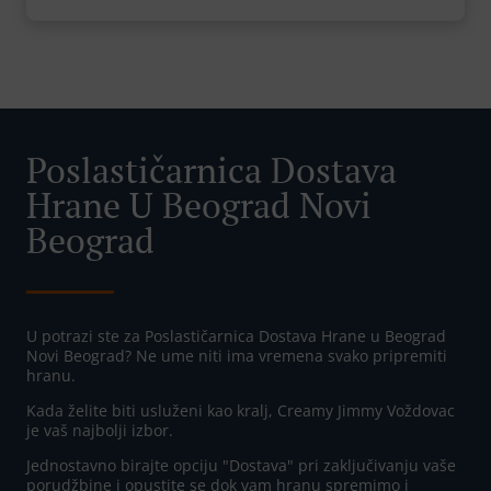
Poslastičarnica Dostava
Hrane U Beograd Novi
Beograd
U potrazi ste za Poslastičarnica Dostava Hrane u Beograd
Novi Beograd? Ne ume niti ima vremena svako pripremiti
hranu.
Kada želite biti usluženi kao kralj, Creamy Jimmy Voždovac
je vaš najbolji izbor.
Jednostavno birajte opciju "Dostava" pri zaključivanju vaše
porudžbine i opustite se dok vam hranu spremimo i