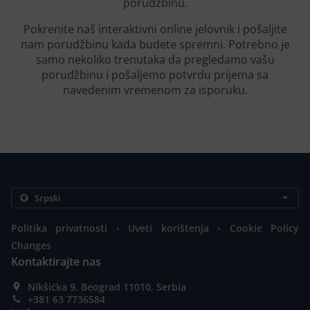
porudžbinu.
Pokrenite naš interaktivni online jelovnik i pošaljite
nam porudžbinu kada budete spremni. Potrebno je
samo nekoliko trenutaka da pregledamo vašu
porudžbinu i pošaljemo potvrdu prijema sa
navedenim vremenom za isporuku.
.
.
Politika privatnosti
Uveti korištenja
Cookie Policy
Changes
Kontaktirajte nas
Nikšićka 9, Beograd 11010, Serbia
+381 63 7736584