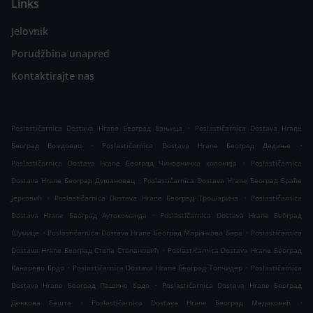
Links
Jelovnik
Porudžbina unapred
Kontaktirajte nas
.
Poslastičarnica Dostava Hrane Београд Бањица
Poslastičarnica Dostava Hrane
.
.
Београд Вождовац
Poslastičarnica Dostava Hrane Београд Дедиње
.
Poslastičarnica Dostava Hrane Београд Чиновничка колонија
Poslastičarnica
.
Dostava Hrane Београд Душановац
Poslastičarnica Dostava Hrane Београд Браће
.
.
Јерковић
Poslastičarnica Dostava Hrane Београд Трошарина
Poslastičarnica
.
Dostava Hrane Београд Аутокоманда
Poslastičarnica Dostava Hrane Београд
.
.
Шумице
Poslastičarnica Dostava Hrane Београд Маринкова бара
Poslastičarnica
.
Dostava Hrane Београд Степа Степановић
Poslastičarnica Dostava Hrane Београд
.
.
Канарево Брдо
Poslastičarnica Dostava Hrane Београд Топчидер
Poslastičarnica
.
Dostava Hrane Београд Пашино брдо
Poslastičarnica Dostava Hrane Београд
.
.
Денкова башта
Poslastičarnica Dostava Hrane Београд Медаковић