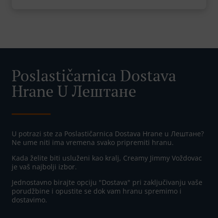
Poslastičarnica Dostava
Hrane U Лештане
U potrazi ste za Poslastičarnica Dostava Hrane u Лештане?
Ne ume niti ima vremena svako pripremiti hranu.
Kada želite biti usluženi kao kralj, Creamy Jimmy Voždovac
je vaš najbolji izbor.
Jednostavno birajte opciju "Dostava" pri zaključivanju vaše
porudžbine i opustite se dok vam hranu spremimo i
dostavimo.