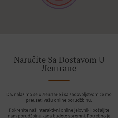
Naručite Sa Dostavom U
Лештане
Da, nalazimo se u Лештане i sa zadovoljstvom će mo
preuzeti vašu online porudžbinu.
Pokrenite naš interaktivni online jelovnik i pošaljite
nam porudžbinu kada budete spremni. Potrebno je