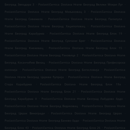
.
.
Београд Звездара 3
Poslastičarnica Dostava Hrane Београд Велики Мокри Луг
.
Poslastičarnica Dostava Hrane Београд Миљаковац 3
Poslastičarnica Dostava
.
.
Hrane Београд Савамала
Poslastičarnica Dostava Hrane Београд Палилула
.
Poslastičarnica Dostava Hrane Београд Хаџипоповац
Poslastičarnica Dostava
.
.
Hrane Београд Карабурма
Poslastičarnica Dostava Hrane Београд Блок 19
.
Poslastičarnica Dostava Hrane Београд Сунчани Брег
Poslastičarnica Dostava
.
.
Hrane Београд Кнежевац
Poslastičarnica Dostava Hrane Београд Блок 15
.
Poslastičarnica Dostava Hrane Београд Раковица 2
Poslastičarnica Dostava Hrane
.
Београд Косанчићев Венац
Poslastičarnica Dostava Hrane Београд Професорска
.
.
колонија
Poslastičarnica Dostava Hrane Београд Богословија
Poslastičarnica
.
Dostava Hrane Београд Царева ћуприја
Poslastičarnica Dostava Hrane Београд
.
.
Стара Карабурма
Poslastičarnica Dostava Hrane Београд Блок 19а
.
Poslastičarnica Dostava Hrane Београд Блок 21
Poslastičarnica Dostava Hrane
.
.
Београд Карабурма II
Poslastičarnica Dostava Hrane Београд Лабудово брдо
.
Poslastičarnica Dostava Hrane Београд Видиковац
Poslastičarnica Dostava Hrane
.
.
Београд Церак Виногради
Poslastičarnica Dostava Hrane Београд Церак
.
Poslastičarnica Dostava Hrane Београд Баново брдо
Poslastičarnica Dostava Hrane
.
.
Београд Блок 43
Poslastičarnica Dostava Hrane Београд Блок 26
Poslastičarnica