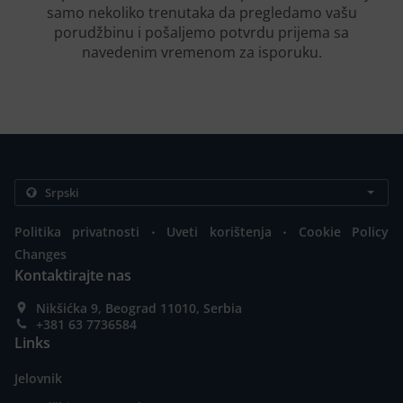
samo nekoliko trenutaka da pregledamo vašu
porudžbinu i pošaljemo potvrdu prijema sa
navedenim vremenom za isporuku.
.
.
Politika privatnosti
Uveti korištenja
Cookie Policy
Changes
Kontaktirajte nas
Nikšićka 9, Beograd 11010, Serbia
+381 63 7736584
Links
Jelovnik