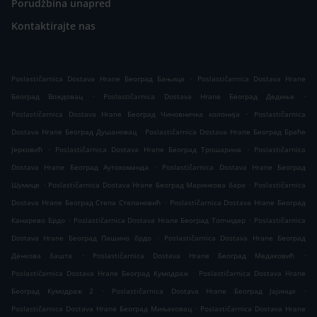
Porudžbina unapred
Kontaktirajte nas
.
Poslastičarnica Dostava Hrane Београд Бањица
Poslastičarnica Dostava Hrane
.
.
Београд Вождовац
Poslastičarnica Dostava Hrane Београд Дедиње
.
Poslastičarnica Dostava Hrane Београд Чиновничка колонија
Poslastičarnica
.
Dostava Hrane Београд Душановац
Poslastičarnica Dostava Hrane Београд Браће
.
.
Јерковић
Poslastičarnica Dostava Hrane Београд Трошарина
Poslastičarnica
.
Dostava Hrane Београд Аутокоманда
Poslastičarnica Dostava Hrane Београд
.
.
Шумице
Poslastičarnica Dostava Hrane Београд Маринкова бара
Poslastičarnica
.
Dostava Hrane Београд Степа Степановић
Poslastičarnica Dostava Hrane Београд
.
.
Канарево Брдо
Poslastičarnica Dostava Hrane Београд Топчидер
Poslastičarnica
.
Dostava Hrane Београд Пашино брдо
Poslastičarnica Dostava Hrane Београд
.
.
Денкова башта
Poslastičarnica Dostava Hrane Београд Медаковић
.
Poslastičarnica Dostava Hrane Београд Кумодраж
Poslastičarnica Dostava Hrane
.
.
Београд Кумодраж 2
Poslastičarnica Dostava Hrane Београд Јајинци
.
Poslastičarnica Dostava Hrane Београд Миљаковац
Poslastičarnica Dostava Hrane