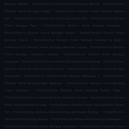
.
.
Београд Неимар
Poslastičarnica Dostava Hrane Београд Врачар
Poslastičarnica
.
Dostava Hrane Београд Чубура
Poslastičarnica Dostava Hrane Београд Црвени
.
.
Крст
Poslastičarnica Dostava Hrane Београд Липов Лад
Poslastičarnica Dostava
.
.
Hrane Београд Лион
Poslastičarnica Dostava Hrane Београд Раковица
.
Poslastičarnica Dostava Hrane Београд Ђерам
Poslastičarnica Dostava Hrane
.
.
Београд Сењак
Poslastičarnica Dostava Hrane Београд Београд на води
.
Poslastičarnica Dostava Hrane Београд Цветкова пијаца
Poslastičarnica Dostava
.
Hrane Београд Учитељско насеље
Poslastičarnica Dostava Hrane Београд
.
.
Коњарник
Poslastičarnica Dostava Hrane Београд Вуков споменик
Poslastičarnica
.
Dostava Hrane Београд Славујев венац
Poslastičarnica Dostava Hrane Београд
.
.
Булбулдер
Poslastičarnica Dostava Hrane Београд Звездара 2
Poslastičarnica
.
Dostava Hrane Београд Бара Венеција
Poslastičarnica Dostava Hrane Београд
.
.
Старо сајмиште
Poslastičarnica Dostava Hrane Београд Зелено брдо
.
Poslastičarnica Dostava Hrane Београд Скојевско насеље
Poslastičarnica Dostava
.
Hrane Београд Филмски град
Poslastičarnica Dostava Hrane Београд Мали Мокри
.
.
Луг
Poslastičarnica Dostava Hrane Београд Цветанова ћуприја
Poslastičarnica
.
.
Dostava Hrane Београд Ћалије
Poslastičarnica Dostava Hrane Београд Миријево I
.
Poslastičarnica Dostava Hrane Београд Миријево
Poslastičarnica Dostava Hrane