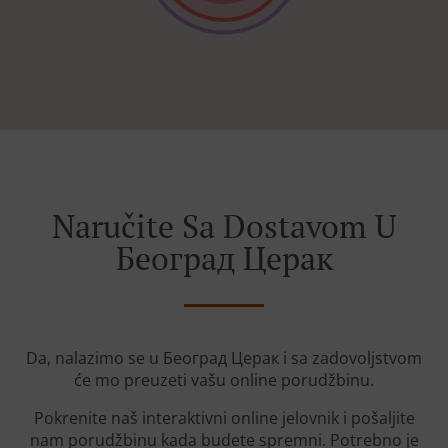
Naručite Sa Dostavom U
Београд Церак
Da, nalazimo se u Београд Церак i sa zadovoljstvom
će mo preuzeti vašu online porudžbinu.
Pokrenite naš interaktivni online jelovnik i pošaljite
nam porudžbinu kada budete spremni. Potrebno je