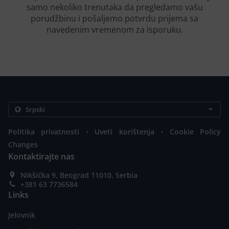
samo nekoliko trenutaka da pregledamo vašu
porudžbinu i pošaljemo potvrdu prijema sa
navedenim vremenom za isporuku.
.
.
Politika privatnosti
Uveti korištenja
Cookie Policy
Changes
Kontaktirajte nas
Nikšićka 9, Beograd 11010, Serbia
+381 63 7736584
Links
Jelovnik