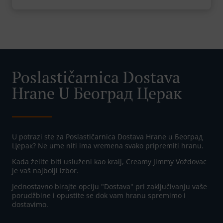
Poslastičarnica Dostava
Hrane U Београд Церак
U potrazi ste za Poslastičarnica Dostava Hrane u Београд
Церак? Ne ume niti ima vremena svako pripremiti hranu.
Kada želite biti usluženi kao kralj, Creamy Jimmy Voždovac
je vaš najbolji izbor.
Jednostavno birajte opciju "Dostava" pri zaključivanju vaše
porudžbine i opustite se dok vam hranu spremimo i
dostavimo.