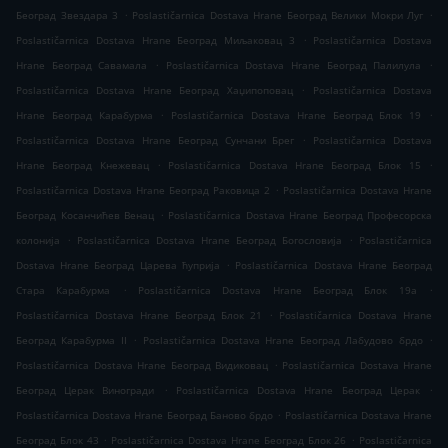
.
.
Београд Звездара 3
Poslastičarnica Dostava Hrane Београд Велики Мокри Луг
.
Poslastičarnica Dostava Hrane Београд Миљаковац 3
Poslastičarnica Dostava
.
.
Hrane Београд Савамала
Poslastičarnica Dostava Hrane Београд Палилула
.
Poslastičarnica Dostava Hrane Београд Хаџипоповац
Poslastičarnica Dostava
.
.
Hrane Београд Карабурма
Poslastičarnica Dostava Hrane Београд Блок 19
.
Poslastičarnica Dostava Hrane Београд Сунчани Брег
Poslastičarnica Dostava
.
.
Hrane Београд Кнежевац
Poslastičarnica Dostava Hrane Београд Блок 15
.
Poslastičarnica Dostava Hrane Београд Раковица 2
Poslastičarnica Dostava Hrane
.
Београд Косанчићев Венац
Poslastičarnica Dostava Hrane Београд Професорска
.
.
колонија
Poslastičarnica Dostava Hrane Београд Богословија
Poslastičarnica
.
Dostava Hrane Београд Царева ћуприја
Poslastičarnica Dostava Hrane Београд
.
.
Стара Карабурма
Poslastičarnica Dostava Hrane Београд Блок 19а
.
Poslastičarnica Dostava Hrane Београд Блок 21
Poslastičarnica Dostava Hrane
.
.
Београд Карабурма II
Poslastičarnica Dostava Hrane Београд Лабудово брдо
.
Poslastičarnica Dostava Hrane Београд Видиковац
Poslastičarnica Dostava Hrane
.
.
Београд Церак Виногради
Poslastičarnica Dostava Hrane Београд Церак
.
Poslastičarnica Dostava Hrane Београд Баново брдо
Poslastičarnica Dostava Hrane
.
.
Београд Блок 43
Poslastičarnica Dostava Hrane Београд Блок 26
Poslastičarnica