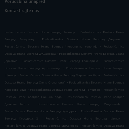
Porudžbina unapred
Kontaktirajte nas
.
Poslastičarnica Dostava Hrane Београд Бањица
Poslastičarnica Dostava Hrane
.
.
Београд Вождовац
Poslastičarnica Dostava Hrane Београд Дедиње
.
Poslastičarnica Dostava Hrane Београд Чиновничка колонија
Poslastičarnica
.
Dostava Hrane Београд Душановац
Poslastičarnica Dostava Hrane Београд Браће
.
.
Јерковић
Poslastičarnica Dostava Hrane Београд Трошарина
Poslastičarnica
.
Dostava Hrane Београд Аутокоманда
Poslastičarnica Dostava Hrane Београд
.
.
Шумице
Poslastičarnica Dostava Hrane Београд Маринкова бара
Poslastičarnica
.
Dostava Hrane Београд Степа Степановић
Poslastičarnica Dostava Hrane Београд
.
.
Канарево Брдо
Poslastičarnica Dostava Hrane Београд Топчидер
Poslastičarnica
.
Dostava Hrane Београд Пашино брдо
Poslastičarnica Dostava Hrane Београд
.
.
Денкова башта
Poslastičarnica Dostava Hrane Београд Медаковић
.
Poslastičarnica Dostava Hrane Београд Кумодраж
Poslastičarnica Dostava Hrane
.
.
Београд Кумодраж 2
Poslastičarnica Dostava Hrane Београд Јајинци
.
Poslastičarnica Dostava Hrane Београд Миљаковац
Poslastičarnica Dostava Hrane