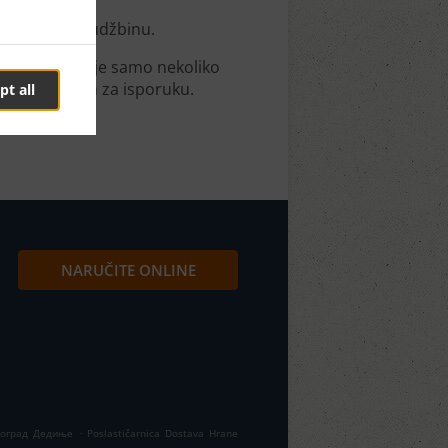
u online porudžbinu.
ni. Potrebno je samo nekoliko
im vremenom za isporuku.
pt all
NARUČITE ONLINE
.
Београд Дедиње
Poslastičarnica Dostava Hrane