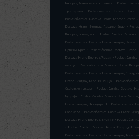
.
Београд Чиновничка колонија
Poslastičarn
.
Трошарина
Poslastičarnica Dostava Hrane
Poslastičarnica Dostava Hrane Београд Степа 
.
Dostava Hrane Београд Пашино брдо
Posla
.
Београд Кумодраж
Poslastičarnica Dostav
Poslastičarnica Dostava Hrane Београд Неимар
.
Црвени Крст
Poslastičarnica Dostava Hrane
.
Dostava Hrane Београд Ђерам
Poslastičarnic
.
пијаца
Poslastičarnica Dostava Hrane Беог
Poslastičarnica Dostava Hrane Београд Славује
.
Hrane Београд Бара Венеција
Poslastičarni
.
Скојевско насеље
Poslastičarnica Dostava H
.
ћуприја
Poslastičarnica Dostava Hrane Београ
.
Hrane Београд Звездара 3
Poslastičarnica 
.
Савамала
Poslastičarnica Dostava Hrane Бео
.
Dostava Hrane Београд Блок 19
Poslastičarni
.
Poslastičarnica Dostava Hrane Београд Рако
Poslastičarnica Dostava Hrane Београд Богосло