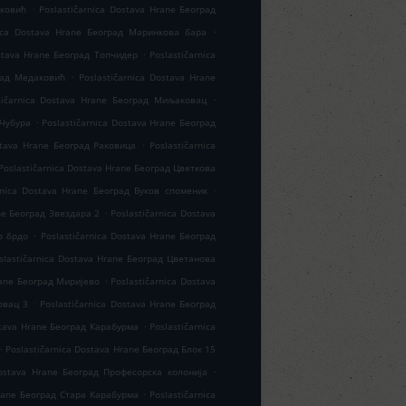
.
рковић
Poslastičarnica Dostava Hrane Београд
.
nica Dostava Hrane Београд Маринкова бара
.
ostava Hrane Београд Топчидер
Poslastičarnica
.
град Медаковић
Poslastičarnica Dostava Hrane
.
tičarnica Dostava Hrane Београд Миљаковац
.
 Чубура
Poslastičarnica Dostava Hrane Београд
.
stava Hrane Београд Раковица
Poslastičarnica
Poslastičarnica Dostava Hrane Београд Цветкова
.
rnica Dostava Hrane Београд Вуков споменик
.
ane Београд Звездара 2
Poslastičarnica Dostava
.
о брдо
Poslastičarnica Dostava Hrane Београд
slastičarnica Dostava Hrane Београд Цветанова
.
rane Београд Миријево
Poslastičarnica Dostava
.
овац 3
Poslastičarnica Dostava Hrane Београд
.
stava Hrane Београд Карабурма
Poslastičarnica
.
Poslastičarnica Dostava Hrane Београд Блок 15
.
Dostava Hrane Београд Професорска колонија
.
Hrane Београд Стара Карабурма
Poslastičarnica