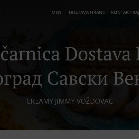
c
MENI
DOSTAVA HRANE
KONTAKTIRAJ
ičarnica Dostava
оград Савски Ве
CREAMY JIMMY VOŽDOVAC