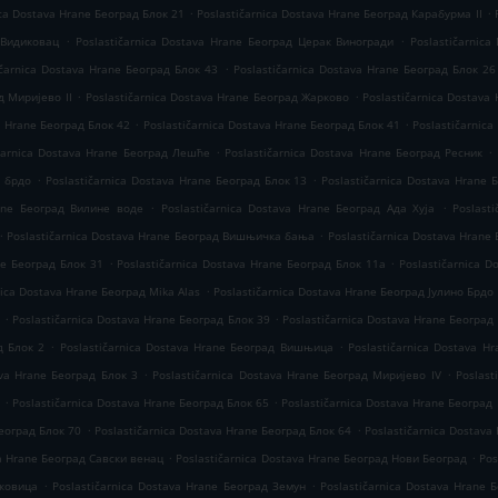
.
.
ica Dostava Hrane Београд Блок 21
Poslastičarnica Dostava Hrane Београд Карабурма II
.
.
 Видиковац
Poslastičarnica Dostava Hrane Београд Церак Виногради
Poslastičarnic
.
ičarnica Dostava Hrane Београд Блок 43
Poslastičarnica Dostava Hrane Београд Блок 26
.
.
д Миријево II
Poslastičarnica Dostava Hrane Београд Жарково
Poslastičarnica Dostava
.
.
a Hrane Београд Блок 42
Poslastičarnica Dostava Hrane Београд Блок 41
Poslastičarnica
.
.
ičarnica Dostava Hrane Београд Лешће
Poslastičarnica Dostava Hrane Београд Ресник
.
.
о брдо
Poslastičarnica Dostava Hrane Београд Блок 13
Poslastičarnica Dostava Hrane 
.
.
rane Београд Вилине воде
Poslastičarnica Dostava Hrane Београд Ада Хуја
Poslast
.
.
Poslastičarnica Dostava Hrane Београд Вишњичка бања
Poslastičarnica Dostava Hrane
.
.
ne Београд Блок 31
Poslastičarnica Dostava Hrane Београд Блок 11а
Poslastičarnica 
.
nica Dostava Hrane Београд Mika Alas
Poslastičarnica Dostava Hrane Београд Јулино Брдо
.
.
6
Poslastičarnica Dostava Hrane Београд Блок 39
Poslastičarnica Dostava Hrane Београд
.
.
д Блок 2
Poslastičarnica Dostava Hrane Београд Вишњица
Poslastičarnica Dostava H
.
.
ava Hrane Београд Блок 3
Poslastičarnica Dostava Hrane Београд Миријево IV
Poslast
.
.
Poslastičarnica Dostava Hrane Београд Блок 65
Poslastičarnica Dostava Hrane Београд
.
.
Београд Блок 70
Poslastičarnica Dostava Hrane Београд Блок 64
Poslastičarnica Dostava
.
.
va Hrane Београд Савски венац
Poslastičarnica Dostava Hrane Београд Нови Београд
Pos
.
.
аковица
Poslastičarnica Dostava Hrane Београд Земун
Poslastičarnica Dostava Hrane 