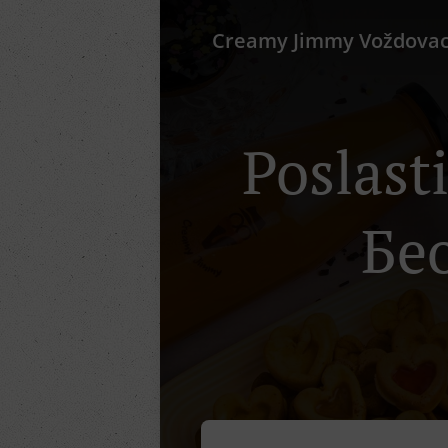
Creamy Jimmy Voždova
Poslast
Бе