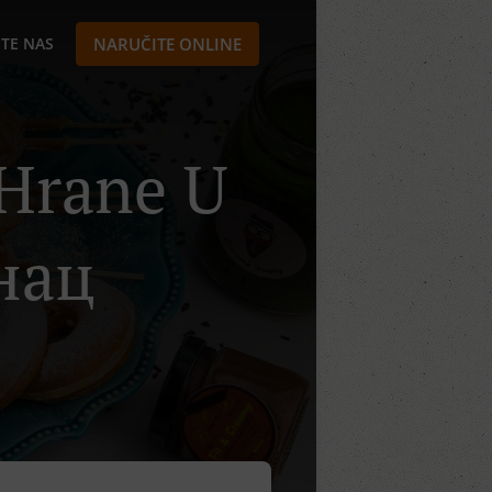
TE NAS
NARUČITE ONLINE
 Hrane U
нац