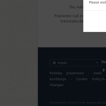
Please vis
Da, nalazimo se u Б
Pokrenite naš interaktivni o
trenutaka da pregledamo
Ko
.
Politika privatnosti
Uveti
.
korištenja
Cookie Policy
Changes
Poslastičarnica Dostava Hrane Београд Бањиц