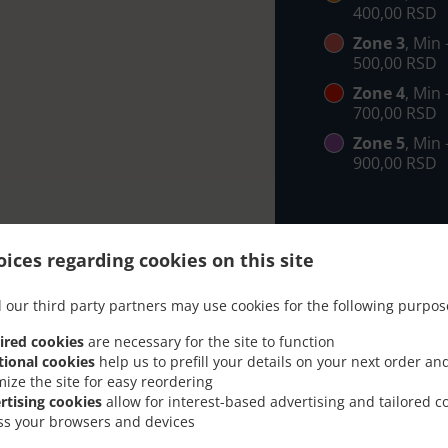
400,00 RSD
Zone 3
, Min
500,00 RSD
Zone 4
, Min
700,00 RSD
Zone 5
, Min
900,00 RSD
ices regarding cookies on this site
 our third party partners may use cookies for the following purpos
a Dostavom U Београд С
ired cookies
are necessary for the site to function
tional cookies
help us to prefill your details on your next order an
mize the site for easy reordering
rtising cookies
allow for interest-based advertising and tailored c
ss your browsers and devices