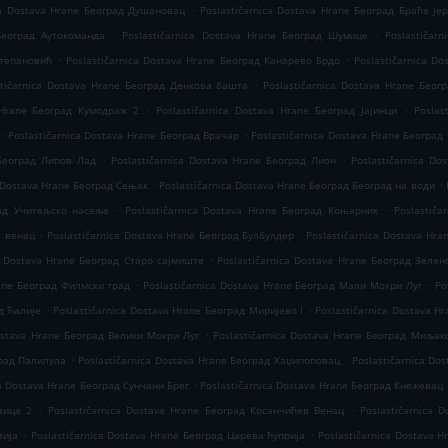
.
ica Dostava Hrane Београд Душановац
Poslastičarnica Dostava Hrane Београд Браће Је
.
.
 Београд Аутокоманда
Poslastičarnica Dostava Hrane Београд Шумице
Poslastičar
.
.
Степановић
Poslastičarnica Dostava Hrane Београд Канарево Брдо
Poslastičarnica D
.
stičarnica Dostava Hrane Београд Денкова башта
Poslastičarnica Dostava Hrane Бео
.
.
a Hrane Београд Кумодраж 2
Poslastičarnica Dostava Hrane Београд Јајинци
Poslas
.
.
Poslastičarnica Dostava Hrane Београд Врачар
Poslastičarnica Dostava Hrane Београд
.
.
 Београд Липов Лад
Poslastičarnica Dostava Hrane Београд Лион
Poslastičarnica Do
.
.
a Dostava Hrane Београд Сењак
Poslastičarnica Dostava Hrane Београд Београд на води
.
.
рад Учитељско насеље
Poslastičarnica Dostava Hrane Београд Коњарник
Poslastiča
.
.
в венац
Poslastičarnica Dostava Hrane Београд Булбулдер
Poslastičarnica Dostava Hr
.
ca Dostava Hrane Београд Старо сајмиште
Poslastičarnica Dostava Hrane Београд Зелен
.
.
rane Београд Филмски град
Poslastičarnica Dostava Hrane Београд Мали Мокри Луг
Po
.
.
д Ћалије
Poslastičarnica Dostava Hrane Београд Миријево I
Poslastičarnica Dostava H
.
Dostava Hrane Београд Велики Мокри Луг
Poslastičarnica Dostava Hrane Београд Миљак
.
.
град Палилула
Poslastičarnica Dostava Hrane Београд Хаџипоповац
Poslastičarnica Do
.
ca Dostava Hrane Београд Сунчани Брег
Poslastičarnica Dostava Hrane Београд Кнежевац
.
.
вица 2
Poslastičarnica Dostava Hrane Београд Косанчићев Венац
Poslastičarnica 
.
.
вија
Poslastičarnica Dostava Hrane Београд Царева ћуприја
Poslastičarnica Dostava 