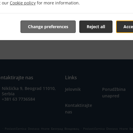
it our
Cookie policy
for more information.
еоград Савски венац i sa zadovoljstvom će mo preuzeti vaš
nline jelovnik i pošaljite nam porudžbinu kada budete sprem
 vašu porudžbinu i pošaljemo potvrdu prijema sa naveden
Change preferences
Reject all
Acce
ntaktirajte nas
Links
Nikšićka 9, Beograd 11010,
Jelovnik
Porudžbina
Serbia
unapred
+381 63 7736584
Kontaktirajte
nas
.
.
а
Poslastičarnica Dostava Hrane Београд Вождовац
Poslastičarnica Dostava Hrane 