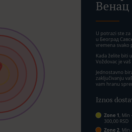
Венац
U potrazi ste za
u Београд Савск
vremena svako p
Kada želite biti
Voždovac je vaš 
Jednostavno bira
zaključivanju va
vam hranu spre
Iznos dosta
Zone 1
, Min
300,00 RSD
Zone 2
, Min