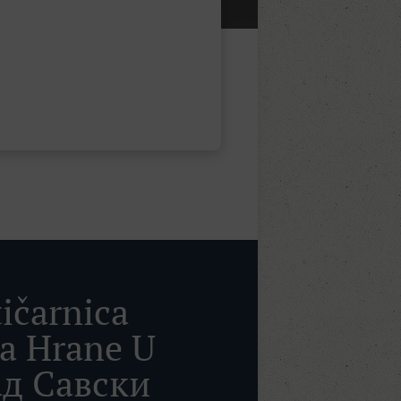
tičarnica
a Hrane U
ад Савски