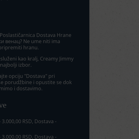
 Poslastičarnica Dostava Hrane
и венац? Ne ume niti ima
ripremiti hranu.
 usluženi kao kralj, Creamy Jimmy
najbolji izbor.
jte opciju "Dostava" pri
še porudžbine i opustite se dok
mimo i dostavimo.
ve
 - 3.000,00 RSD, Dostava -
 - 3.000,00 RSD, Dostava -