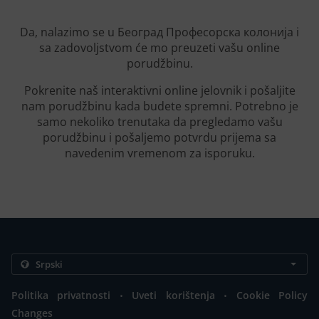
Da, nalazimo se u Београд Професорска колонија i
sa zadovoljstvom će mo preuzeti vašu online
porudžbinu.
Pokrenite naš interaktivni online jelovnik i pošaljite
nam porudžbinu kada budete spremni. Potrebno je
samo nekoliko trenutaka da pregledamo vašu
porudžbinu i pošaljemo potvrdu prijema sa
navedenim vremenom za isporuku.
.
.
Politika privatnosti
Uveti korištenja
Cookie Policy
Changes