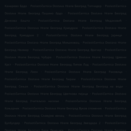
.
.
Канарево Брдо
Poslastičarnica Dostava Hrane Београд Топчидер
Poslastičarnica
.
Dostava Hrane Београд Пашино брдо
Poslastičarnica Dostava Hrane Београд
.
.
Денкова башта
Poslastičarnica Dostava Hrane Београд Медаковић
.
Poslastičarnica Dostava Hrane Београд Кумодраж
Poslastičarnica Dostava Hrane
.
.
Београд Кумодраж 2
Poslastičarnica Dostava Hrane Београд Јајинци
.
Poslastičarnica Dostava Hrane Београд Миљаковац
Poslastičarnica Dostava Hrane
.
.
Београд Неимар
Poslastičarnica Dostava Hrane Београд Врачар
Poslastičarnica
.
Dostava Hrane Београд Чубура
Poslastičarnica Dostava Hrane Београд Црвени
.
.
Крст
Poslastičarnica Dostava Hrane Београд Липов Лад
Poslastičarnica Dostava
.
.
Hrane Београд Лион
Poslastičarnica Dostava Hrane Београд Раковица
.
Poslastičarnica Dostava Hrane Београд Ђерам
Poslastičarnica Dostava Hrane
.
.
Београд Сењак
Poslastičarnica Dostava Hrane Београд Београд на води
.
Poslastičarnica Dostava Hrane Београд Цветкова пијаца
Poslastičarnica Dostava
.
Hrane Београд Учитељско насеље
Poslastičarnica Dostava Hrane Београд
.
.
Коњарник
Poslastičarnica Dostava Hrane Београд Вуков споменик
Poslastičarnica
.
Dostava Hrane Београд Славујев венац
Poslastičarnica Dostava Hrane Београд
.
.
Булбулдер
Poslastičarnica Dostava Hrane Београд Звездара 2
Poslastičarnica
.
Dostava Hrane Београд Бара Венеција
Poslastičarnica Dostava Hrane Београд