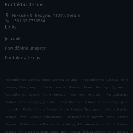
Kontaktirajte nas
Nikšićka 9, Beograd 11010, Serbia
+381 63 7736584
Links
Jelovnik
Porudžbina unapred
Kontaktirajte nas
.
Poslastičarnica Dostava Hrane Београд Бањица
Poslastičarnica Dostava Hrane
.
.
Београд Вождовац
Poslastičarnica Dostava Hrane Београд Дедиње
.
Poslastičarnica Dostava Hrane Београд Чиновничка колонија
Poslastičarnica
.
Dostava Hrane Београд Душановац
Poslastičarnica Dostava Hrane Београд Браће
.
.
Јерковић
Poslastičarnica Dostava Hrane Београд Трошарина
Poslastičarnica
.
Dostava Hrane Београд Аутокоманда
Poslastičarnica Dostava Hrane Београд
.
.
Шумице
Poslastičarnica Dostava Hrane Београд Маринкова бара
Poslastičarnica
.
Dostava Hrane Београд Степа Степановић
Poslastičarnica Dostava Hrane Београд