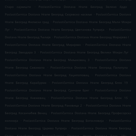
.
.
Старо сајмиште
Poslastičarnica Dostava Hrane Београд Зелено брдо
.
Poslastičarnica Dostava Hrane Београд Скојевско насеље
Poslastičarnica Dostava
.
Hrane Београд Филмски град
Poslastičarnica Dostava Hrane Београд Мали Мокри
.
.
Луг
Poslastičarnica Dostava Hrane Београд Цветанова ћуприја
Poslastičarnica
.
.
Dostava Hrane Београд Ћалије
Poslastičarnica Dostava Hrane Београд Миријево I
.
Poslastičarnica Dostava Hrane Београд Миријево
Poslastičarnica Dostava Hrane
.
.
Београд Звездара 3
Poslastičarnica Dostava Hrane Београд Велики Мокри Луг
.
Poslastičarnica Dostava Hrane Београд Миљаковац 3
Poslastičarnica Dostava
.
.
Hrane Београд Савамала
Poslastičarnica Dostava Hrane Београд Палилула
.
Poslastičarnica Dostava Hrane Београд Хаџипоповац
Poslastičarnica Dostava
.
.
Hrane Београд Карабурма
Poslastičarnica Dostava Hrane Београд Блок 19
.
Poslastičarnica Dostava Hrane Београд Сунчани Брег
Poslastičarnica Dostava
.
.
Hrane Београд Кнежевац
Poslastičarnica Dostava Hrane Београд Блок 15
.
Poslastičarnica Dostava Hrane Београд Раковица 2
Poslastičarnica Dostava Hrane
.
Београд Косанчићев Венац
Poslastičarnica Dostava Hrane Београд Професорска
.
.
колонија
Poslastičarnica Dostava Hrane Београд Богословија
Poslastičarnica
.
Dostava Hrane Београд Царева ћуприја
Poslastičarnica Dostava Hrane Београд
.
.
Стара Карабурма
Poslastičarnica Dostava Hrane Београд Блок 19а