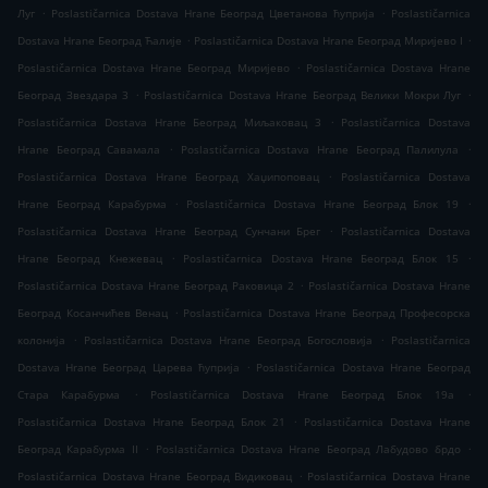
.
.
Луг
Poslastičarnica Dostava Hrane Београд Цветанова ћуприја
Poslastičarnica
.
.
Dostava Hrane Београд Ћалије
Poslastičarnica Dostava Hrane Београд Миријево I
.
Poslastičarnica Dostava Hrane Београд Миријево
Poslastičarnica Dostava Hrane
.
.
Београд Звездара 3
Poslastičarnica Dostava Hrane Београд Велики Мокри Луг
.
Poslastičarnica Dostava Hrane Београд Миљаковац 3
Poslastičarnica Dostava
.
.
Hrane Београд Савамала
Poslastičarnica Dostava Hrane Београд Палилула
.
Poslastičarnica Dostava Hrane Београд Хаџипоповац
Poslastičarnica Dostava
.
.
Hrane Београд Карабурма
Poslastičarnica Dostava Hrane Београд Блок 19
.
Poslastičarnica Dostava Hrane Београд Сунчани Брег
Poslastičarnica Dostava
.
.
Hrane Београд Кнежевац
Poslastičarnica Dostava Hrane Београд Блок 15
.
Poslastičarnica Dostava Hrane Београд Раковица 2
Poslastičarnica Dostava Hrane
.
Београд Косанчићев Венац
Poslastičarnica Dostava Hrane Београд Професорска
.
.
колонија
Poslastičarnica Dostava Hrane Београд Богословија
Poslastičarnica
.
Dostava Hrane Београд Царева ћуприја
Poslastičarnica Dostava Hrane Београд
.
.
Стара Карабурма
Poslastičarnica Dostava Hrane Београд Блок 19а
.
Poslastičarnica Dostava Hrane Београд Блок 21
Poslastičarnica Dostava Hrane
.
.
Београд Карабурма II
Poslastičarnica Dostava Hrane Београд Лабудово брдо
.
Poslastičarnica Dostava Hrane Београд Видиковац
Poslastičarnica Dostava Hrane