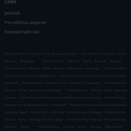
Links
Jelovnik
Porudžbina unapred
Kontaktirajte nas
.
Poslastičarnica Dostava Hrane Београд Бањица
Poslastičarnica Dostava Hrane
.
.
Београд Вождовац
Poslastičarnica Dostava Hrane Београд Дедиње
.
Poslastičarnica Dostava Hrane Београд Чиновничка колонија
Poslastičarnica
.
Dostava Hrane Београд Душановац
Poslastičarnica Dostava Hrane Београд Браће
.
.
Јерковић
Poslastičarnica Dostava Hrane Београд Трошарина
Poslastičarnica
.
Dostava Hrane Београд Аутокоманда
Poslastičarnica Dostava Hrane Београд
.
.
Шумице
Poslastičarnica Dostava Hrane Београд Маринкова бара
Poslastičarnica
.
Dostava Hrane Београд Степа Степановић
Poslastičarnica Dostava Hrane Београд
.
.
Канарево Брдо
Poslastičarnica Dostava Hrane Београд Топчидер
Poslastičarnica
.
Dostava Hrane Београд Пашино брдо
Poslastičarnica Dostava Hrane Београд
.
.
Денкова башта
Poslastičarnica Dostava Hrane Београд Медаковић