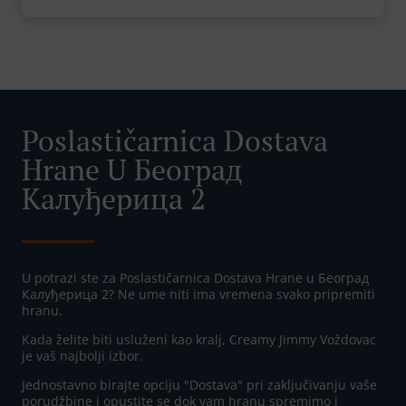
Poslastičarnica Dostava
Hrane U Београд
Калуђерица 2
U potrazi ste za Poslastičarnica Dostava Hrane u Београд
Калуђерица 2? Ne ume niti ima vremena svako pripremiti
hranu.
Kada želite biti usluženi kao kralj, Creamy Jimmy Voždovac
je vaš najbolji izbor.
Jednostavno birajte opciju "Dostava" pri zaključivanju vaše
porudžbine i opustite se dok vam hranu spremimo i