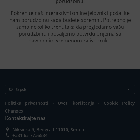
porudžbinu.
Pokrenite naš interaktivni online jelovnik i pošaljite
nam porudžbinu kada budete spremni. Potrebno je
samo nekoliko trenutaka da pregledamo vašu
porudžbinu i pošaljemo potvrdu prijema sa
navedenim vremenom za isporuku.
.
.
Politika privatnosti
Uveti korištenja
Cookie Policy
Changes
Kontaktirajte nas
Nikšićka 9, Beograd 11010, Serbia
+381 63 7736584