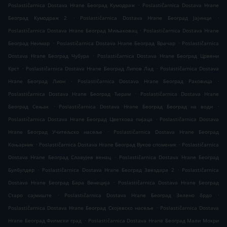
.
Poslastičarnica Dostava Hrane Београд Кумодраж
Poslastičarnica Dostava Hrane
.
.
Београд Кумодраж 2
Poslastičarnica Dostava Hrane Београд Јајинци
.
Poslastičarnica Dostava Hrane Београд Миљаковац
Poslastičarnica Dostava Hrane
.
.
Београд Неимар
Poslastičarnica Dostava Hrane Београд Врачар
Poslastičarnica
.
Dostava Hrane Београд Чубура
Poslastičarnica Dostava Hrane Београд Црвени
.
.
Крст
Poslastičarnica Dostava Hrane Београд Липов Лад
Poslastičarnica Dostava
.
.
Hrane Београд Лион
Poslastičarnica Dostava Hrane Београд Раковица
.
Poslastičarnica Dostava Hrane Београд Ђерам
Poslastičarnica Dostava Hrane
.
.
Београд Сењак
Poslastičarnica Dostava Hrane Београд Београд на води
.
Poslastičarnica Dostava Hrane Београд Цветкова пијаца
Poslastičarnica Dostava
.
Hrane Београд Учитељско насеље
Poslastičarnica Dostava Hrane Београд
.
.
Коњарник
Poslastičarnica Dostava Hrane Београд Вуков споменик
Poslastičarnica
.
Dostava Hrane Београд Славујев венац
Poslastičarnica Dostava Hrane Београд
.
.
Булбулдер
Poslastičarnica Dostava Hrane Београд Звездара 2
Poslastičarnica
.
Dostava Hrane Београд Бара Венеција
Poslastičarnica Dostava Hrane Београд
.
.
Старо сајмиште
Poslastičarnica Dostava Hrane Београд Зелено брдо
.
Poslastičarnica Dostava Hrane Београд Скојевско насеље
Poslastičarnica Dostava
.
Hrane Београд Филмски град
Poslastičarnica Dostava Hrane Београд Мали Мокри