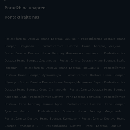
Porudžbina unapred
Kontaktirajte nas
.
Poslastičarnica Dostava Hrane Београд Бањица
Poslastičarnica Dostava Hrane
.
.
Београд Вождовац
Poslastičarnica Dostava Hrane Београд Дедиње
.
Poslastičarnica Dostava Hrane Београд Чиновничка колонија
Poslastičarnica
.
Dostava Hrane Београд Душановац
Poslastičarnica Dostava Hrane Београд Браће
.
.
Јерковић
Poslastičarnica Dostava Hrane Београд Трошарина
Poslastičarnica
.
Dostava Hrane Београд Аутокоманда
Poslastičarnica Dostava Hrane Београд
.
.
Шумице
Poslastičarnica Dostava Hrane Београд Маринкова бара
Poslastičarnica
.
Dostava Hrane Београд Степа Степановић
Poslastičarnica Dostava Hrane Београд
.
.
Канарево Брдо
Poslastičarnica Dostava Hrane Београд Топчидер
Poslastičarnica
.
Dostava Hrane Београд Пашино брдо
Poslastičarnica Dostava Hrane Београд
.
.
Денкова башта
Poslastičarnica Dostava Hrane Београд Медаковић
.
Poslastičarnica Dostava Hrane Београд Кумодраж
Poslastičarnica Dostava Hrane
.
.
Београд Кумодраж 2
Poslastičarnica Dostava Hrane Београд Јајинци