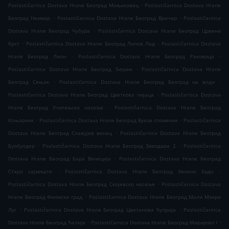
.
Poslastičarnica Dostava Hrane Београд Миљаковац
Poslastičarnica Dostava Hrane
.
.
Београд Неимар
Poslastičarnica Dostava Hrane Београд Врачар
Poslastičarnica
.
Dostava Hrane Београд Чубура
Poslastičarnica Dostava Hrane Београд Црвени
.
.
Крст
Poslastičarnica Dostava Hrane Београд Липов Лад
Poslastičarnica Dostava
.
.
Hrane Београд Лион
Poslastičarnica Dostava Hrane Београд Раковица
.
Poslastičarnica Dostava Hrane Београд Ђерам
Poslastičarnica Dostava Hrane
.
.
Београд Сењак
Poslastičarnica Dostava Hrane Београд Београд на води
.
Poslastičarnica Dostava Hrane Београд Цветкова пијаца
Poslastičarnica Dostava
.
Hrane Београд Учитељско насеље
Poslastičarnica Dostava Hrane Београд
.
.
Коњарник
Poslastičarnica Dostava Hrane Београд Вуков споменик
Poslastičarnica
.
Dostava Hrane Београд Славујев венац
Poslastičarnica Dostava Hrane Београд
.
.
Булбулдер
Poslastičarnica Dostava Hrane Београд Звездара 2
Poslastičarnica
.
Dostava Hrane Београд Бара Венеција
Poslastičarnica Dostava Hrane Београд
.
.
Старо сајмиште
Poslastičarnica Dostava Hrane Београд Зелено брдо
.
Poslastičarnica Dostava Hrane Београд Скојевско насеље
Poslastičarnica Dostava
.
Hrane Београд Филмски град
Poslastičarnica Dostava Hrane Београд Мали Мокри
.
.
Луг
Poslastičarnica Dostava Hrane Београд Цветанова ћуприја
Poslastičarnica
.
.
Dostava Hrane Београд Ћалије
Poslastičarnica Dostava Hrane Београд Миријево I