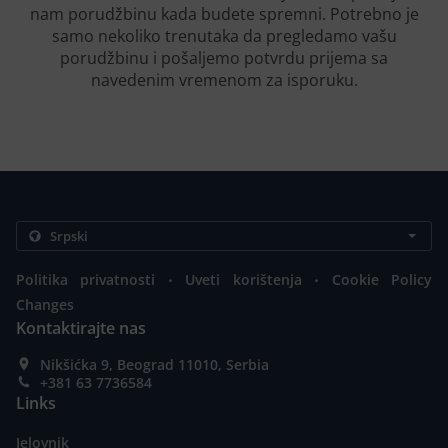
nam porudžbinu kada budete spremni. Potrebno je
samo nekoliko trenutaka da pregledamo vašu
porudžbinu i pošaljemo potvrdu prijema sa
navedenim vremenom za isporuku.
.
.
Politika privatnosti
Uveti korištenja
Cookie Policy
Changes
Kontaktirajte nas
Nikšićka 9, Beograd 11010, Serbia
+381 63 7736584
Links
Jelovnik