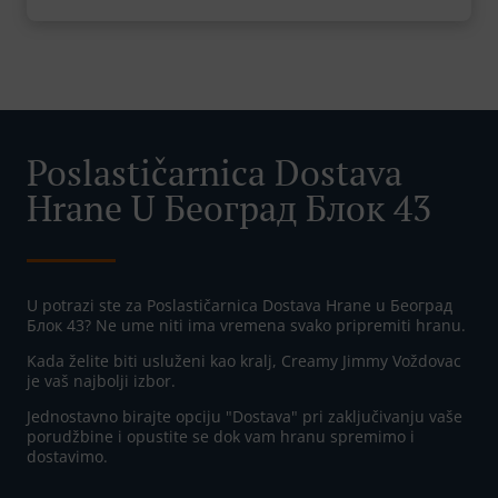
Poslastičarnica Dostava
Hrane U Београд Блок 43
U potrazi ste za Poslastičarnica Dostava Hrane u Београд
Блок 43? Ne ume niti ima vremena svako pripremiti hranu.
Kada želite biti usluženi kao kralj, Creamy Jimmy Voždovac
je vaš najbolji izbor.
Jednostavno birajte opciju "Dostava" pri zaključivanju vaše
porudžbine i opustite se dok vam hranu spremimo i
dostavimo.