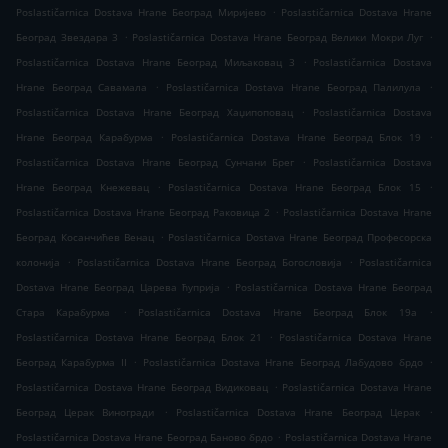
.
Poslastičarnica Dostava Hrane Београд Миријево
Poslastičarnica Dostava Hrane
.
.
Београд Звездара 3
Poslastičarnica Dostava Hrane Београд Велики Мокри Луг
.
Poslastičarnica Dostava Hrane Београд Миљаковац 3
Poslastičarnica Dostava
.
.
Hrane Београд Савамала
Poslastičarnica Dostava Hrane Београд Палилула
.
Poslastičarnica Dostava Hrane Београд Хаџипоповац
Poslastičarnica Dostava
.
.
Hrane Београд Карабурма
Poslastičarnica Dostava Hrane Београд Блок 19
.
Poslastičarnica Dostava Hrane Београд Сунчани Брег
Poslastičarnica Dostava
.
.
Hrane Београд Кнежевац
Poslastičarnica Dostava Hrane Београд Блок 15
.
Poslastičarnica Dostava Hrane Београд Раковица 2
Poslastičarnica Dostava Hrane
.
Београд Косанчићев Венац
Poslastičarnica Dostava Hrane Београд Професорска
.
.
колонија
Poslastičarnica Dostava Hrane Београд Богословија
Poslastičarnica
.
Dostava Hrane Београд Царева ћуприја
Poslastičarnica Dostava Hrane Београд
.
.
Стара Карабурма
Poslastičarnica Dostava Hrane Београд Блок 19а
.
Poslastičarnica Dostava Hrane Београд Блок 21
Poslastičarnica Dostava Hrane
.
.
Београд Карабурма II
Poslastičarnica Dostava Hrane Београд Лабудово брдо
.
Poslastičarnica Dostava Hrane Београд Видиковац
Poslastičarnica Dostava Hrane
.
.
Београд Церак Виногради
Poslastičarnica Dostava Hrane Београд Церак
.
Poslastičarnica Dostava Hrane Београд Баново брдо
Poslastičarnica Dostava Hrane