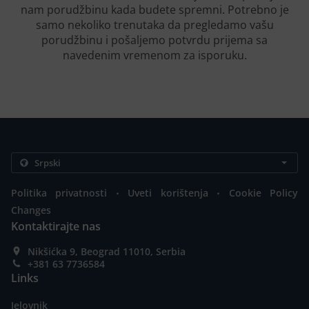
nam porudžbinu kada budete spremni. Potrebno je
samo nekoliko trenutaka da pregledamo vašu
porudžbinu i pošaljemo potvrdu prijema sa
navedenim vremenom za isporuku.
.
.
Politika privatnosti
Uveti korištenja
Cookie Policy
Changes
Kontaktirajte nas
Nikšićka 9, Beograd 11010, Serbia
+381 63 7736584
Links
Jelovnik