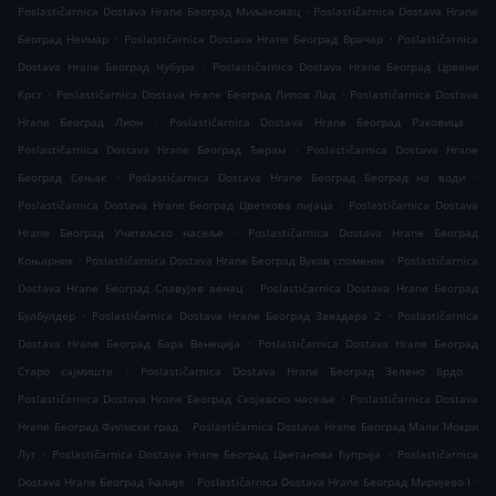
.
Poslastičarnica Dostava Hrane Београд Миљаковац
Poslastičarnica Dostava Hrane
.
.
Београд Неимар
Poslastičarnica Dostava Hrane Београд Врачар
Poslastičarnica
.
Dostava Hrane Београд Чубура
Poslastičarnica Dostava Hrane Београд Црвени
.
.
Крст
Poslastičarnica Dostava Hrane Београд Липов Лад
Poslastičarnica Dostava
.
.
Hrane Београд Лион
Poslastičarnica Dostava Hrane Београд Раковица
.
Poslastičarnica Dostava Hrane Београд Ђерам
Poslastičarnica Dostava Hrane
.
.
Београд Сењак
Poslastičarnica Dostava Hrane Београд Београд на води
.
Poslastičarnica Dostava Hrane Београд Цветкова пијаца
Poslastičarnica Dostava
.
Hrane Београд Учитељско насеље
Poslastičarnica Dostava Hrane Београд
.
.
Коњарник
Poslastičarnica Dostava Hrane Београд Вуков споменик
Poslastičarnica
.
Dostava Hrane Београд Славујев венац
Poslastičarnica Dostava Hrane Београд
.
.
Булбулдер
Poslastičarnica Dostava Hrane Београд Звездара 2
Poslastičarnica
.
Dostava Hrane Београд Бара Венеција
Poslastičarnica Dostava Hrane Београд
.
.
Старо сајмиште
Poslastičarnica Dostava Hrane Београд Зелено брдо
.
Poslastičarnica Dostava Hrane Београд Скојевско насеље
Poslastičarnica Dostava
.
Hrane Београд Филмски град
Poslastičarnica Dostava Hrane Београд Мали Мокри
.
.
Луг
Poslastičarnica Dostava Hrane Београд Цветанова ћуприја
Poslastičarnica
.
.
Dostava Hrane Београд Ћалије
Poslastičarnica Dostava Hrane Београд Миријево I