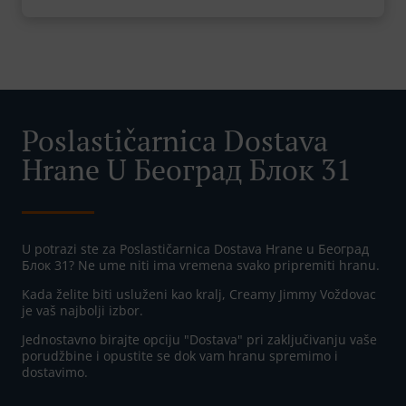
Poslastičarnica Dostava
Hrane U Београд Блок 31
U potrazi ste za Poslastičarnica Dostava Hrane u Београд
Блок 31? Ne ume niti ima vremena svako pripremiti hranu.
Kada želite biti usluženi kao kralj, Creamy Jimmy Voždovac
je vaš najbolji izbor.
Jednostavno birajte opciju "Dostava" pri zaključivanju vaše
porudžbine i opustite se dok vam hranu spremimo i
dostavimo.