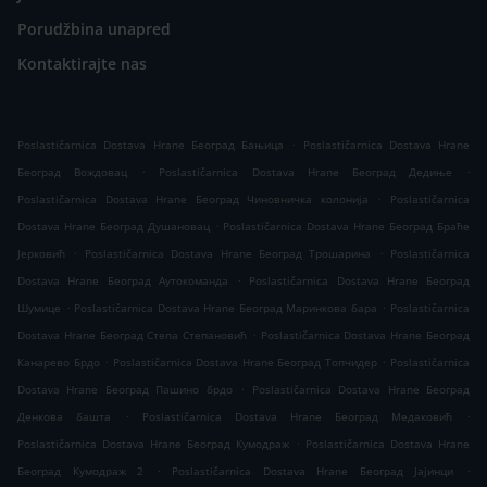
Porudžbina unapred
Kontaktirajte nas
.
Poslastičarnica Dostava Hrane Београд Бањица
Poslastičarnica Dostava Hrane
.
.
Београд Вождовац
Poslastičarnica Dostava Hrane Београд Дедиње
.
Poslastičarnica Dostava Hrane Београд Чиновничка колонија
Poslastičarnica
.
Dostava Hrane Београд Душановац
Poslastičarnica Dostava Hrane Београд Браће
.
.
Јерковић
Poslastičarnica Dostava Hrane Београд Трошарина
Poslastičarnica
.
Dostava Hrane Београд Аутокоманда
Poslastičarnica Dostava Hrane Београд
.
.
Шумице
Poslastičarnica Dostava Hrane Београд Маринкова бара
Poslastičarnica
.
Dostava Hrane Београд Степа Степановић
Poslastičarnica Dostava Hrane Београд
.
.
Канарево Брдо
Poslastičarnica Dostava Hrane Београд Топчидер
Poslastičarnica
.
Dostava Hrane Београд Пашино брдо
Poslastičarnica Dostava Hrane Београд
.
.
Денкова башта
Poslastičarnica Dostava Hrane Београд Медаковић
.
Poslastičarnica Dostava Hrane Београд Кумодраж
Poslastičarnica Dostava Hrane
.
.
Београд Кумодраж 2
Poslastičarnica Dostava Hrane Београд Јајинци