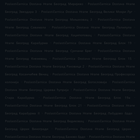
.
Poslastičarnica Dostava Hrane Београд Миријево
Poslastičarnica Dostava Hrane
.
.
Београд Звездара 3
Poslastičarnica Dostava Hrane Београд Велики Мокри Луг
.
Poslastičarnica Dostava Hrane Београд Миљаковац 3
Poslastičarnica Dostava
.
.
Hrane Београд Савамала
Poslastičarnica Dostava Hrane Београд Палилула
.
Poslastičarnica Dostava Hrane Београд Хаџипоповац
Poslastičarnica Dostava
.
.
Hrane Београд Карабурма
Poslastičarnica Dostava Hrane Београд Блок 19
.
Poslastičarnica Dostava Hrane Београд Сунчани Брег
Poslastičarnica Dostava
.
.
Hrane Београд Кнежевац
Poslastičarnica Dostava Hrane Београд Блок 15
.
Poslastičarnica Dostava Hrane Београд Раковица 2
Poslastičarnica Dostava Hrane
.
Београд Косанчићев Венац
Poslastičarnica Dostava Hrane Београд Професорска
.
.
колонија
Poslastičarnica Dostava Hrane Београд Богословија
Poslastičarnica
.
Dostava Hrane Београд Царева ћуприја
Poslastičarnica Dostava Hrane Београд
.
.
Стара Карабурма
Poslastičarnica Dostava Hrane Београд Блок 19а
.
Poslastičarnica Dostava Hrane Београд Блок 21
Poslastičarnica Dostava Hrane
.
.
Београд Карабурма II
Poslastičarnica Dostava Hrane Београд Лабудово брдо
.
Poslastičarnica Dostava Hrane Београд Видиковац
Poslastičarnica Dostava Hrane
.
.
Београд Церак Виногради
Poslastičarnica Dostava Hrane Београд Церак
.
Poslastičarnica Dostava Hrane Београд Баново брдо
Poslastičarnica Dostava Hrane