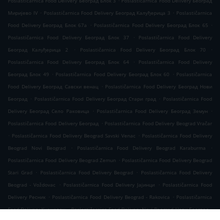
Poslastičarnica Food Delivery Београд Блок 3
Poslastičarnica Food Delivery Београд
.
.
Миријево IV
Poslastičarnica Food Delivery Београд Калуђерица 3
Poslastičarnica
.
.
Food Delivery Београд Блок 67а
Poslastičarnica Food Delivery Београд Блок 65
.
Poslastičarnica Food Delivery Београд Блок 37
Poslastičarnica Food Delivery
.
.
Београд Калуђерица 2
Poslastičarnica Food Delivery Београд Блок 70
.
Poslastičarnica Food Delivery Београд Блок 64
Poslastičarnica Food Delivery
.
.
Београд Блок 49
Poslastičarnica Food Delivery Београд Блок 60
Poslastičarnica
.
Food Delivery Београд Савски венац
Poslastičarnica Food Delivery Београд Нови
.
.
Београд
Poslastičarnica Food Delivery Београд Стари град
Poslastičarnica Food
.
.
Delivery Београд Село Раковица
Poslastičarnica Food Delivery Београд Земун
.
Poslastičarnica Food Delivery Београд
Poslastičarnica Food Delivery Beograd Vračar
.
.
Poslastičarnica Food Delivery Beograd Savski Venac
Poslastičarnica Food Delivery
.
.
Beograd Novi Beograd
Poslastičarnica Food Delivery Beograd Karaburma
.
Poslastičarnica Food Delivery Beograd Zemun
Poslastičarnica Food Delivery Beograd
.
.
Stari Grad
Poslastičarnica Food Delivery Beograd
Poslastičarnica Food Delivery
.
.
Beograd - Voždovac
Poslastičarnica Food Delivery Јајинци
Poslastičarnica Food
.
.
Delivery Ресник
Poslastičarnica Food Delivery Beograd - Rakovica
Poslastičarnica
.
.
Food Delivery Кнежевац
Poslastičarnica Food Delivery Novi Beograd Нови Београд