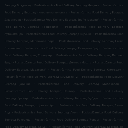
.
.
Београд Вождовац
Poslastičarnica Food Delivery Београд Дедиње
Poslastičarnica
.
Food Delivery Београд Чиновничка колонија
Poslastičarnica Food Delivery Београд
.
.
Душановац
Poslastičarnica Food Delivery Београд Браће Јерковић
Poslastičarnica
.
Food Delivery Београд Трошарина
Poslastičarnica Food Delivery Београд
.
.
Аутокоманда
Poslastičarnica Food Delivery Београд Шумице
Poslastičarnica Food
.
Delivery Београд Маринкова бара
Poslastičarnica Food Delivery Београд Степа
.
.
Степановић
Poslastičarnica Food Delivery Београд Канарево Брдо
Poslastičarnica
.
Food Delivery Београд Топчидер
Poslastičarnica Food Delivery Београд Пашино
.
.
брдо
Poslastičarnica Food Delivery Београд Денкова башта
Poslastičarnica Food
.
.
Delivery Београд Медаковић
Poslastičarnica Food Delivery Београд Кумодраж
.
Poslastičarnica Food Delivery Београд Кумодраж 2
Poslastičarnica Food Delivery
.
.
Београд Јајинци
Poslastičarnica Food Delivery Београд Миљаковац
.
Poslastičarnica Food Delivery Београд Неимар
Poslastičarnica Food Delivery
.
.
Београд Врачар
Poslastičarnica Food Delivery Београд Чубура
Poslastičarnica
.
Food Delivery Београд Црвени Крст
Poslastičarnica Food Delivery Београд Липов
.
.
Лад
Poslastičarnica Food Delivery Београд Лион
Poslastičarnica Food Delivery
.
.
Београд Раковица
Poslastičarnica Food Delivery Београд Ђерам
Poslastičarnica
.
Food Delivery Београд Сењак
Poslastičarnica Food Delivery Београд Београд на