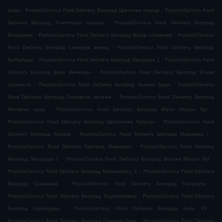
.
.
води
Poslastičarnica Food Delivery Београд Цветкова пијаца
Poslastičarnica Food
.
Delivery Београд Учитељско насеље
Poslastičarnica Food Delivery Београд
.
.
Коњарник
Poslastičarnica Food Delivery Београд Вуков споменик
Poslastičarnica
.
Food Delivery Београд Славујев венац
Poslastičarnica Food Delivery Београд
.
.
Булбулдер
Poslastičarnica Food Delivery Београд Звездара 2
Poslastičarnica Food
.
Delivery Београд Бара Венеција
Poslastičarnica Food Delivery Београд Старо
.
.
сајмиште
Poslastičarnica Food Delivery Београд Зелено брдо
Poslastičarnica
.
Food Delivery Београд Скојевско насеље
Poslastičarnica Food Delivery Београд
.
.
Филмски град
Poslastičarnica Food Delivery Београд Мали Мокри Луг
.
Poslastičarnica Food Delivery Београд Цветанова ћуприја
Poslastičarnica Food
.
.
Delivery Београд Ћалије
Poslastičarnica Food Delivery Београд Миријево I
.
Poslastičarnica Food Delivery Београд Миријево
Poslastičarnica Food Delivery
.
.
Београд Звездара 3
Poslastičarnica Food Delivery Београд Велики Мокри Луг
.
Poslastičarnica Food Delivery Београд Миљаковац 3
Poslastičarnica Food Delivery
.
.
Београд Савамала
Poslastičarnica Food Delivery Београд Палилула
.
Poslastičarnica Food Delivery Београд Хаџипоповац
Poslastičarnica Food Delivery
.
.
Београд Карабурма
Poslastičarnica Food Delivery Београд Блок 19
.
Poslastičarnica Food Delivery Београд Сунчани Брег
Poslastičarnica Food Delivery