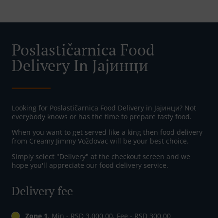
Poslastičarnica Food
Delivery In Јајинци
Looking for Poslastičarnica Food Delivery in Јајинци? Not
everybody knows or has the time to prepare tasty food.
When you want to get served like a king then food delivery
from Creamy Jimmy Voždovac will be your best choice.
Simply select "Delivery" at the checkout screen and we
hope you'll appreciate our food delivery service.
Delivery fee
Zone 1
, Min - RSD 3,000.00, Fee - RSD 300.00