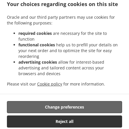
.
Poslastičarnica Food Delivery Novi Beograd
Poslastičarnica Food Delivery Вишњица
Your choices regarding cookies on this site
.
.
Poslastičarnica Food Delivery Beograd - Zvezdara
Poslastičarnica Food Delivery
.
.
Калуђерица
Poslastičarnica Food Delivery Бели Поток Село Раковица
Oracle and our third party partners may use cookies for
.
.
the following purposes:
Poslastičarnica Food Delivery Бели Поток
Poslastičarnica Food Delivery Kijevo
.
.
Poslastičarnica Food Delivery Belgrade
Poslastičarnica Food Delivery Beli Potok
required cookies
are necessary for the site to
.
.
Poslastičarnica Food Delivery Прокупље
Poslastičarnica Food Delivery Resnik
function
.
.
functional cookies
help us to prefill your details on
Poslastičarnica Food Delivery Раковица Село
Poslastičarnica Food Delivery Борча
your next order and to optimize the site for easy
.
Poslastičarnica Food Delivery Blok 58 Нови Београд
Poslastičarnica Food Delivery
reordering
.
.
Blok 58
Poslastičarnica Food Delivery Сланци
Poslastičarnica Food Delivery
advertising cookies
allow for interest-based
.
.
Beograd - Palilula
Poslastičarnica Food Delivery Лештане
Poslastičarnica Food
advertising and tailored content across your
.
.
browsers and devices
Delivery Beograd - Kaluđerica
Poslastičarnica Food Delivery Винча
Poslastičarnica
.
Food Delivery Миријево Стара Калуђерица
Poslastičarnica Food Delivery Миријево
Please visit our
Cookie policy
for more information.
.
.
.
Poslastičarnica Food Delivery Пиносава
Poslastičarnica Food Delivery Borča
Takeaway food delivery
Change preferences
Supported by:
Reject all
www.tvojadostava.rs | office@tvojadostava.rs