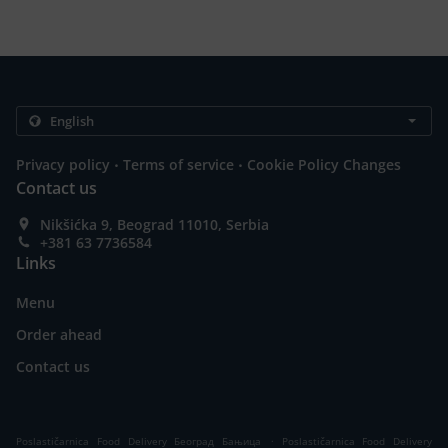
.
.
Privacy policy
Terms of service
Cookie Policy Changes
Contact us
Nikšićka 9, Beograd 11010, Serbia
+381 63 7736584
Links
Menu
Order ahead
Contact us
.
Poslastičarnica Food Delivery Београд Бањица
Poslastičarnica Food Delivery