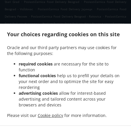
.
.
Stari Grad
Poslastičarnica Food Delivery Beograd
Poslastičarnica Food Delivery
.
.
Beograd - Voždovac
Poslastičarnica Food Delivery Јајинци
Poslastičarnica Food
.
.
Delivery Ресник
Poslastičarnica Food Delivery Beograd - Rakovica
Poslastičarnica
.
.
Food Delivery Кнежевац
Poslastičarnica Food Delivery Novi Beograd Нови Београд
.
Poslastičarnica Food Delivery Novi Beograd
Poslastičarnica Food Delivery Вишњица
Your choices regarding cookies on this site
.
.
Poslastičarnica Food Delivery Beograd - Zvezdara
Poslastičarnica Food Delivery
.
.
Калуђерица
Poslastičarnica Food Delivery Бели Поток Село Раковица
Oracle and our third party partners may use cookies for
.
.
the following purposes:
Poslastičarnica Food Delivery Бели Поток
Poslastičarnica Food Delivery Kijevo
.
.
Poslastičarnica Food Delivery Belgrade
Poslastičarnica Food Delivery Beli Potok
required cookies
are necessary for the site to
.
.
Poslastičarnica Food Delivery Прокупље
Poslastičarnica Food Delivery Resnik
function
.
.
functional cookies
help us to prefill your details on
Poslastičarnica Food Delivery Раковица Село
Poslastičarnica Food Delivery Борча
your next order and to optimize the site for easy
.
Poslastičarnica Food Delivery Blok 58 Нови Београд
Poslastičarnica Food Delivery
reordering
.
.
Blok 58
Poslastičarnica Food Delivery Сланци
Poslastičarnica Food Delivery
advertising cookies
allow for interest-based
.
.
Beograd - Palilula
Poslastičarnica Food Delivery Лештане
Poslastičarnica Food
advertising and tailored content across your
.
.
browsers and devices
Delivery Beograd - Kaluđerica
Poslastičarnica Food Delivery Винча
Poslastičarnica
.
Food Delivery Миријево Стара Калуђерица
Poslastičarnica Food Delivery Миријево
Please visit our
Cookie policy
for more information.
.
.
.
Poslastičarnica Food Delivery Пиносава
Poslastičarnica Food Delivery Borča
Takeaway food delivery