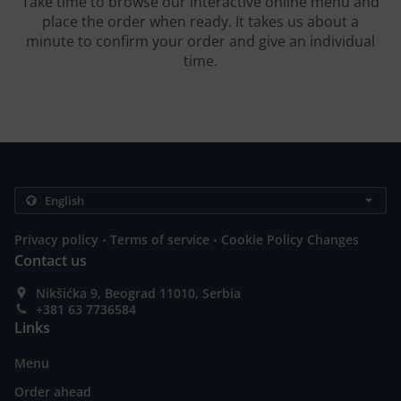
Take time to browse our interactive online menu and
place the order when ready. It takes us about a
minute to confirm your order and give an individual
time.
.
.
Privacy policy
Terms of service
Cookie Policy Changes
Contact us
Nikšićka 9, Beograd 11010, Serbia
+381 63 7736584
Links
Menu
Order ahead