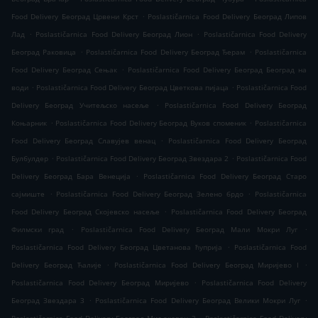
.
Food Delivery Београд Црвени Крст
Poslastičarnica Food Delivery Београд Липов
.
.
Лад
Poslastičarnica Food Delivery Београд Лион
Poslastičarnica Food Delivery
.
.
Београд Раковица
Poslastičarnica Food Delivery Београд Ђерам
Poslastičarnica
.
Food Delivery Београд Сењак
Poslastičarnica Food Delivery Београд Београд на
.
.
води
Poslastičarnica Food Delivery Београд Цветкова пијаца
Poslastičarnica Food
.
Delivery Београд Учитељско насеље
Poslastičarnica Food Delivery Београд
.
.
Коњарник
Poslastičarnica Food Delivery Београд Вуков споменик
Poslastičarnica
.
Food Delivery Београд Славујев венац
Poslastičarnica Food Delivery Београд
.
.
Булбулдер
Poslastičarnica Food Delivery Београд Звездара 2
Poslastičarnica Food
.
Delivery Београд Бара Венеција
Poslastičarnica Food Delivery Београд Старо
.
.
сајмиште
Poslastičarnica Food Delivery Београд Зелено брдо
Poslastičarnica
.
Food Delivery Београд Скојевско насеље
Poslastičarnica Food Delivery Београд
.
.
Филмски град
Poslastičarnica Food Delivery Београд Мали Мокри Луг
.
Poslastičarnica Food Delivery Београд Цветанова ћуприја
Poslastičarnica Food
.
.
Delivery Београд Ћалије
Poslastičarnica Food Delivery Београд Миријево I
.
Poslastičarnica Food Delivery Београд Миријево
Poslastičarnica Food Delivery
.
.
Београд Звездара 3
Poslastičarnica Food Delivery Београд Велики Мокри Луг
.