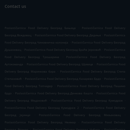
Contact us
.
Poslastičarnica Food Delivery Београд Бањица
Poslastičarnica Food Delivery
.
.
Београд Вождовац
Poslastičarnica Food Delivery Београд Дедиње
Poslastičarnica
.
Food Delivery Београд Чиновничка колонија
Poslastičarnica Food Delivery Београд
.
.
Душановац
Poslastičarnica Food Delivery Београд Браће Јерковић
Poslastičarnica
.
Food Delivery Београд Трошарина
Poslastičarnica Food Delivery Београд
.
.
Аутокоманда
Poslastičarnica Food Delivery Београд Шумице
Poslastičarnica Food
.
Delivery Београд Маринкова бара
Poslastičarnica Food Delivery Београд Степа
.
.
Степановић
Poslastičarnica Food Delivery Београд Канарево Брдо
Poslastičarnica
.
Food Delivery Београд Топчидер
Poslastičarnica Food Delivery Београд Пашино
.
.
брдо
Poslastičarnica Food Delivery Београд Денкова башта
Poslastičarnica Food
.
.
Delivery Београд Медаковић
Poslastičarnica Food Delivery Београд Кумодраж
.
Poslastičarnica Food Delivery Београд Кумодраж 2
Poslastičarnica Food Delivery
.
.
Београд Јајинци
Poslastičarnica Food Delivery Београд Миљаковац
.
Poslastičarnica Food Delivery Београд Неимар
Poslastičarnica Food Delivery
.
.
Београд Врачар
Poslastičarnica Food Delivery Београд Чубура
Poslastičarnica