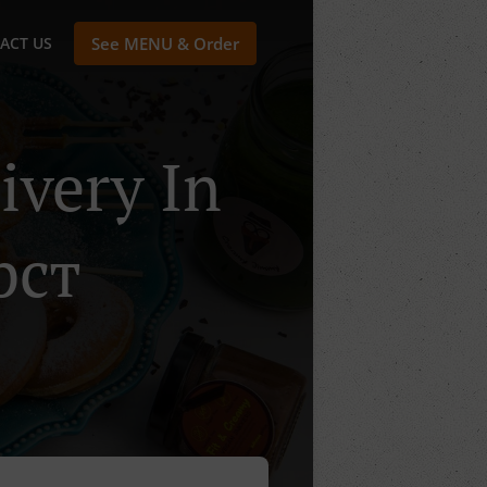
ACT US
See MENU & Order
ivery In
рст