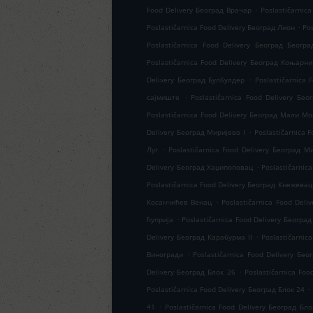
.
Food Delivery Београд Врачар
Poslastičarnic
.
Poslastičarnica Food Delivery Београд Лион
Po
Poslastičarnica Food Delivery Београд Беогр
Poslastičarnica Food Delivery Београд Коњарни
.
Delivery Београд Булбулдер
Poslastičarnica
.
сајмиште
Poslastičarnica Food Delivery Бе
Poslastičarnica Food Delivery Београд Мали Мо
.
Delivery Београд Миријево I
Poslastičarnica 
.
Луг
Poslastičarnica Food Delivery Београд 
.
Delivery Београд Хаџипоповац
Poslastičarnic
Poslastičarnica Food Delivery Београд Кнежевац
.
Косанчићев Венац
Poslastičarnica Food Del
.
ћуприја
Poslastičarnica Food Delivery Београ
.
Delivery Београд Карабурма II
Poslastičarnic
.
Виногради
Poslastičarnica Food Delivery Бео
.
Delivery Београд Блок 26
Poslastičarnica Fo
.
Poslastičarnica Food Delivery Београд Блок 24
.
41
Poslastičarnica Food Delivery Београд Бло