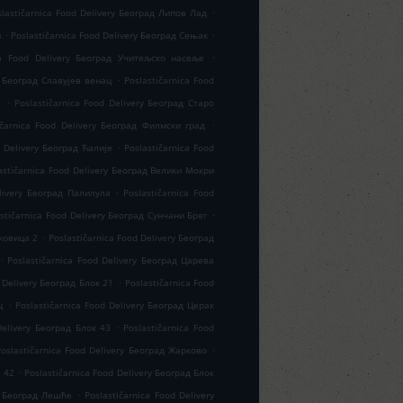
.
slastičarnica Food Delivery Београд Липов Лад
.
.
м
Poslastičarnica Food Delivery Београд Сењак
.
ica Food Delivery Београд Учитељско насеље
.
y Београд Славујев венац
Poslastičarnica Food
.
а
Poslastičarnica Food Delivery Београд Старо
.
ičarnica Food Delivery Београд Филмски град
.
d Delivery Београд Ћалије
Poslastičarnica Food
astičarnica Food Delivery Београд Велики Мокри
.
elivery Београд Палилула
Poslastičarnica Food
.
stičarnica Food Delivery Београд Сунчани Брег
.
аковица 2
Poslastičarnica Food Delivery Београд
.
Poslastičarnica Food Delivery Београд Царева
.
 Delivery Београд Блок 21
Poslastičarnica Food
.
ц
Poslastičarnica Food Delivery Београд Церак
.
Delivery Београд Блок 43
Poslastičarnica Food
.
Poslastičarnica Food Delivery Београд Жарково
.
к 42
Poslastičarnica Food Delivery Београд Блок
.
ry Београд Лешће
Poslastičarnica Food Delivery