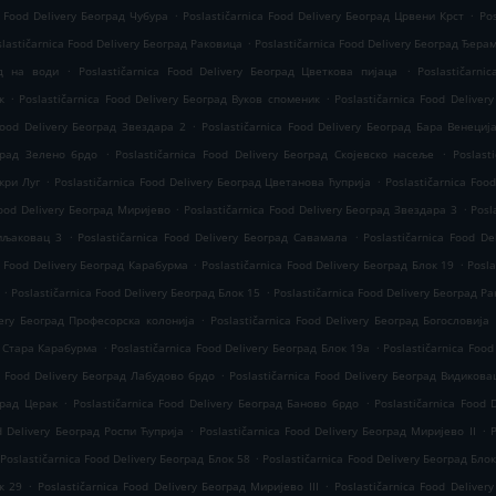
.
.
a Food Delivery Београд Чубура
Poslastičarnica Food Delivery Београд Црвени Крст
Po
.
slastičarnica Food Delivery Београд Раковица
Poslastičarnica Food Delivery Београд Ђера
.
.
ад на води
Poslastičarnica Food Delivery Београд Цветкова пијаца
Poslastičarn
.
.
к
Poslastičarnica Food Delivery Београд Вуков споменик
Poslastičarnica Food Deliver
.
 Food Delivery Београд Звездара 2
Poslastičarnica Food Delivery Београд Бара Венециј
.
.
оград Зелено брдо
Poslastičarnica Food Delivery Београд Скојевско насеље
Poslast
.
.
кри Луг
Poslastičarnica Food Delivery Београд Цветанова ћуприја
Poslastičarnica Foo
.
.
Food Delivery Београд Миријево
Poslastičarnica Food Delivery Београд Звездара 3
Posl
.
.
Миљаковац 3
Poslastičarnica Food Delivery Београд Савамала
Poslastičarnica Food D
.
.
a Food Delivery Београд Карабурма
Poslastičarnica Food Delivery Београд Блок 19
Posla
.
.
Poslastičarnica Food Delivery Београд Блок 15
Poslastičarnica Food Delivery Београд Р
.
ivery Београд Професорска колонија
Poslastičarnica Food Delivery Београд Богословија
.
.
д Стара Карабурма
Poslastičarnica Food Delivery Београд Блок 19а
Poslastičarnica Food
.
a Food Delivery Београд Лабудово брдо
Poslastičarnica Food Delivery Београд Видикова
.
.
град Церак
Poslastičarnica Food Delivery Београд Баново брдо
Poslastičarnica Food 
.
.
od Delivery Београд Роспи Ћуприја
Poslastičarnica Food Delivery Београд Миријево II
.
Poslastičarnica Food Delivery Београд Блок 58
Poslastičarnica Food Delivery Београд Бло
.
.
к 29
Poslastičarnica Food Delivery Београд Миријево III
Poslastičarnica Food Delive