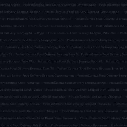
.
.
 Београд Кијево
Poslastičarnica Food Delivery Београд Петлово брдо
Poslastičarnica Foo
.
.
ood Delivery Београд Дорћол
Poslastičarnica Food Delivery Београд Вилине воде
Po
.
.
Kej
Poslastičarnica Food Delivery Београд Блок 30
Poslastičarnica Food Delivery Беог
.
.
ry Београд Крњача
Poslastičarnica Food Delivery Београд Блок 31
Poslastičarnica Food 
.
.
ood Delivery Београд Беле Воде
Poslastičarnica Food Delivery Београд Mika Alas
Posl
.
Poslastičarnica Food Delivery Београд Блок 66
Poslastičarnica Food Delivery Београд Бло
.
.
 1
Poslastičarnica Food Delivery Београд Блок 2
Poslastičarnica Food Delivery Београд
.
.
д Блок 33
Poslastičarnica Food Delivery Београд Блок 3
Poslastičarnica Food Delivery Бе
.
.
elivery Београд Блок 67а
Poslastičarnica Food Delivery Београд Блок 65
Poslastičarnic
.
.
čarnica Food Delivery Београд Блок 70
Poslastičarnica Food Delivery Београд Блок 64
.
Poslastičarnica Food Delivery Београд Савски венац
Poslastičarnica Food Delivery Бео
.
.
ivery Београд Село Раковица
Poslastičarnica Food Delivery Београд Земун
Poslastičarn
.
.
 Delivery Beograd Savski Venac
Poslastičarnica Food Delivery Beograd Novi Beograd
Po
.
.
oslastičarnica Food Delivery Beograd Stari Grad
Poslastičarnica Food Delivery Beograd
P
.
.
čarnica Food Delivery Ресник
Poslastičarnica Food Delivery Beograd - Rakovica
Poslasti
.
.
slastičarnica Food Delivery Novi Beograd
Poslastičarnica Food Delivery Вишњица
Pos
.
lastičarnica Food Delivery Бели Поток Село Раковица
Poslastičarnica Food Delivery Бе
.
.
tičarnica Food Delivery Beli Potok
Poslastičarnica Food Delivery Прокупље
Poslastičar