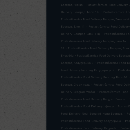
.
Београд Ресник
Poslastičarnica Food Delivery
.
Delivery Београд Блок 14
Poslastičarnica F
Poslastičarnica Food Delivery Београд Zemunski 
.
Београд Блок 11
Poslastičarnica Food Delive
.
Delivery Београд Блок 11ц
Poslastičarnica F
.
Poslastičarnica Food Delivery Београд Блок 67
.
32
Poslastičarnica Food Delivery Београд Блок
.
Блок 66а
Poslastičarnica Food Delivery Београ
.
Београд Калуђерица 3
Poslastičarnica Food D
.
Food Delivery Београд Калуђерица 2
Poslasti
.
Poslastičarnica Food Delivery Београд Блок 60
.
Београд Стари град
Poslastičarnica Food Del
.
Delivery Beograd Vračar
Poslastičarnica Food
.
Poslastičarnica Food Delivery Beograd Zemun
P
.
Poslastičarnica Food Delivery Јајинци
Poslasti
.
Food Delivery Novi Beograd Нови Београд
Po
.
Poslastičarnica Food Delivery Калуђерица
Pos
.
Poslastičarnica Food Delivery Belgrade
Poslas