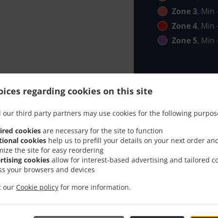
Zone 3
, Min
Zone 4
, Min
Zone 5
, Min
ices regarding cookies on this site
 our third party partners may use cookies for the following purpos
h Delivery In Београд Ц
ired cookies
are necessary for the site to function
tional cookies
help us to prefill your details on your next order an
mize the site for easy reordering
rtising cookies
allow for interest-based advertising and tailored c
ss your browsers and devices
it our
Cookie policy
for more information.
ted near Београд Црвени Крст and are delighted to take yo
tive online menu and place the order when ready. It takes u