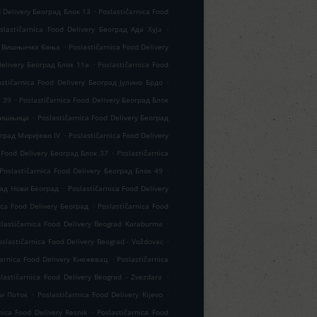
.
d Delivery Београд Блок 13
Poslastičarnica Food
.
slastičarnica Food Delivery Београд Ада Хуја
.
рад Вишњичка бања
Poslastičarnica Food Delivery
.
Delivery Београд Блок 11а
Poslastičarnica Food
.
astičarnica Food Delivery Београд Јулино Брдо
.
к 39
Poslastičarnica Food Delivery Београд Блок
.
 Вишњица
Poslastičarnica Food Delivery Београд
.
оград Миријево IV
Poslastičarnica Food Delivery
.
a Food Delivery Београд Блок 37
Poslastičarnica
.
Poslastičarnica Food Delivery Београд Блок 49
.
град Нови Београд
Poslastičarnica Food Delivery
.
ica Food Delivery Београд
Poslastičarnica Food
.
slastičarnica Food Delivery Beograd Karaburma
.
oslastičarnica Food Delivery Beograd - Voždovac
.
čarnica Food Delivery Кнежевац
Poslastičarnica
.
lastičarnica Food Delivery Beograd - Zvezdara
.
.
ли Поток
Poslastičarnica Food Delivery Kijevo
.
nica Food Delivery Resnik
Poslastičarnica Food