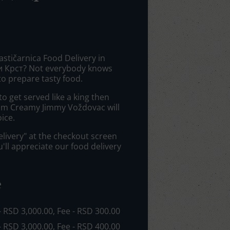
astičarnica Food Delivery in
 Крст? Not everybody knows
to prepare tasty food.
 get served like a king then
rom Creamy Jimmy Voždovac will
ice.
elivery" at the checkout screen
ll appreciate our food delivery
e
 - RSD 3,000.00, Fee - RSD 300.00
 - RSD 3,000.00, Fee - RSD 400.00