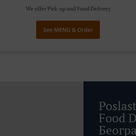
We offer Pick-up and Food Delivery
See MENU & Order
Poslas
Food D
Беогр