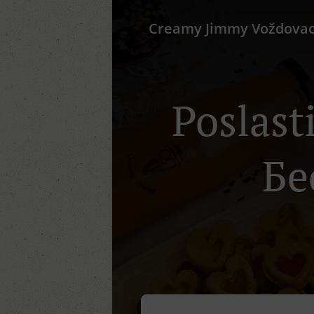
Creamy Jimmy Voždova
Poslast
Бе