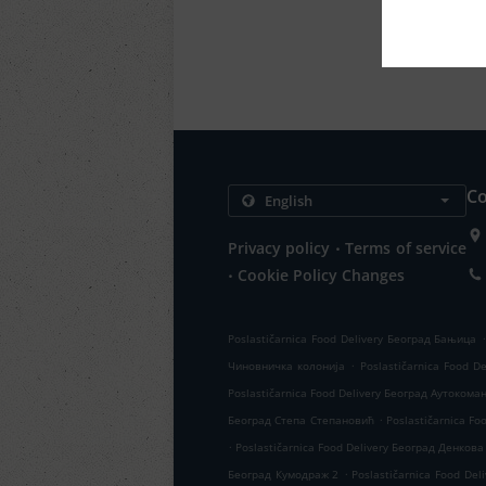
Co
.
Privacy policy
Terms of service
.
Cookie Policy Changes
Poslastičarnica Food Delivery Београд Бањица
.
Чиновничка колонија
Poslastičarnica Food 
Poslastičarnica Food Delivery Београд Аутокома
.
Београд Степа Степановић
Poslastičarnica F
.
Poslastičarnica Food Delivery Београд Денков
.
Београд Кумодраж 2
Poslastičarnica Food Del