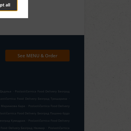
pt all
See MENU & Order
.
д Дедиње
Poslastičarnica Food Delivery Београд
.
lastičarnica Food Delivery Београд Трошарина
.
ад Маринкова бара
Poslastičarnica Food Delivery
lastičarnica Food Delivery Београд Пашино брдо
.
 Београд Кумодраж
Poslastičarnica Food Delivery
.
a Food Delivery Београд Неимар
Poslastičarnica