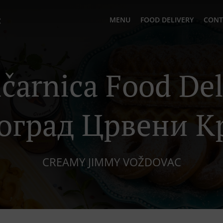
c
MENU
FOOD DELIVERY
CONT
ičarnica Food Del
оград Црвени К
CREAMY JIMMY VOŽDOVAC