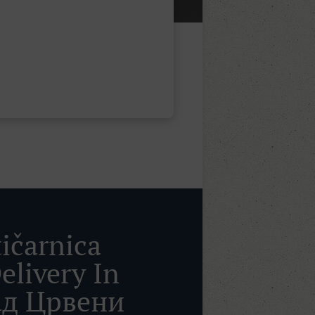
tičarnica
elivery In
ад Црвени