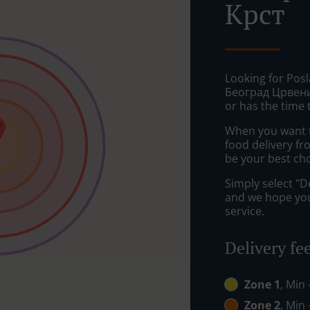
Крст
Looking for Posl
Београд Црвени
or has the time 
When you want to
food delivery f
be your best cho
Simply select "D
and we hope you'
service.
Delivery fe
Zone 1
, Min
Zone 2
, Min