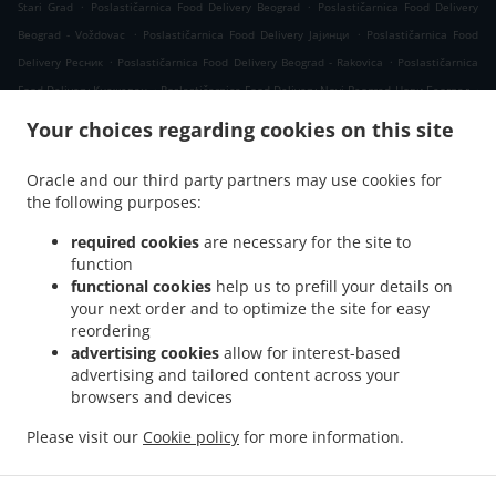
.
.
Stari Grad
Poslastičarnica Food Delivery Beograd
Poslastičarnica Food Delivery
.
.
Beograd - Voždovac
Poslastičarnica Food Delivery Јајинци
Poslastičarnica Food
.
.
Delivery Ресник
Poslastičarnica Food Delivery Beograd - Rakovica
Poslastičarnica
.
.
Food Delivery Кнежевац
Poslastičarnica Food Delivery Novi Beograd Нови Београд
.
Poslastičarnica Food Delivery Novi Beograd
Poslastičarnica Food Delivery Вишњица
Your choices regarding cookies on this site
.
.
Poslastičarnica Food Delivery Beograd - Zvezdara
Poslastičarnica Food Delivery
.
.
Калуђерица
Poslastičarnica Food Delivery Бели Поток Село Раковица
Oracle and our third party partners may use cookies for
.
.
the following purposes:
Poslastičarnica Food Delivery Бели Поток
Poslastičarnica Food Delivery Kijevo
.
.
Poslastičarnica Food Delivery Belgrade
Poslastičarnica Food Delivery Beli Potok
required cookies
are necessary for the site to
.
.
Poslastičarnica Food Delivery Прокупље
Poslastičarnica Food Delivery Resnik
function
.
.
functional cookies
help us to prefill your details on
Poslastičarnica Food Delivery Раковица Село
Poslastičarnica Food Delivery Борча
your next order and to optimize the site for easy
.
Poslastičarnica Food Delivery Blok 58 Нови Београд
Poslastičarnica Food Delivery
reordering
.
.
Blok 58
Poslastičarnica Food Delivery Сланци
Poslastičarnica Food Delivery
advertising cookies
allow for interest-based
.
.
Beograd - Palilula
Poslastičarnica Food Delivery Лештане
Poslastičarnica Food
advertising and tailored content across your
.
.
browsers and devices
Delivery Beograd - Kaluđerica
Poslastičarnica Food Delivery Винча
Poslastičarnica
.
Food Delivery Миријево Стара Калуђерица
Poslastičarnica Food Delivery Миријево
Please visit our
Cookie policy
for more information.
.
.
.
Poslastičarnica Food Delivery Пиносава
Poslastičarnica Food Delivery Borča
Takeaway food delivery