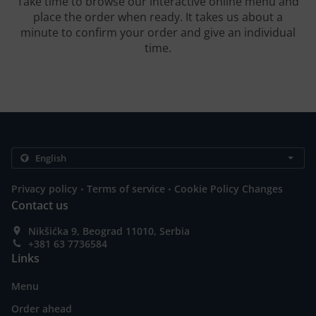
Take time to browse our interactive online menu and
place the order when ready. It takes us about a
minute to confirm your order and give an individual
time.
.
.
Privacy policy
Terms of service
Cookie Policy Changes
Contact us
Nikšićka 9, Beograd 11010, Serbia
+381 63 7736584
Links
Menu
Order ahead