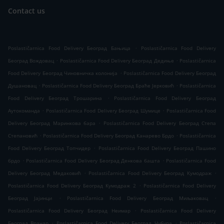
Contact us
.
Poslastičarnica Food Delivery Београд Бањица
Poslastičarnica Food Delivery
.
.
Београд Вождовац
Poslastičarnica Food Delivery Београд Дедиње
Poslastičarnica
.
Food Delivery Београд Чиновничка колонија
Poslastičarnica Food Delivery Београд
.
.
Душановац
Poslastičarnica Food Delivery Београд Браће Јерковић
Poslastičarnica
.
Food Delivery Београд Трошарина
Poslastičarnica Food Delivery Београд
.
.
Аутокоманда
Poslastičarnica Food Delivery Београд Шумице
Poslastičarnica Food
.
Delivery Београд Маринкова бара
Poslastičarnica Food Delivery Београд Степа
.
.
Степановић
Poslastičarnica Food Delivery Београд Канарево Брдо
Poslastičarnica
.
Food Delivery Београд Топчидер
Poslastičarnica Food Delivery Београд Пашино
.
.
брдо
Poslastičarnica Food Delivery Београд Денкова башта
Poslastičarnica Food
.
.
Delivery Београд Медаковић
Poslastičarnica Food Delivery Београд Кумодраж
.
Poslastičarnica Food Delivery Београд Кумодраж 2
Poslastičarnica Food Delivery
.
.
Београд Јајинци
Poslastičarnica Food Delivery Београд Миљаковац
.
Poslastičarnica Food Delivery Београд Неимар
Poslastičarnica Food Delivery
.
.
Београд Врачар
Poslastičarnica Food Delivery Београд Чубура
Poslastičarnica