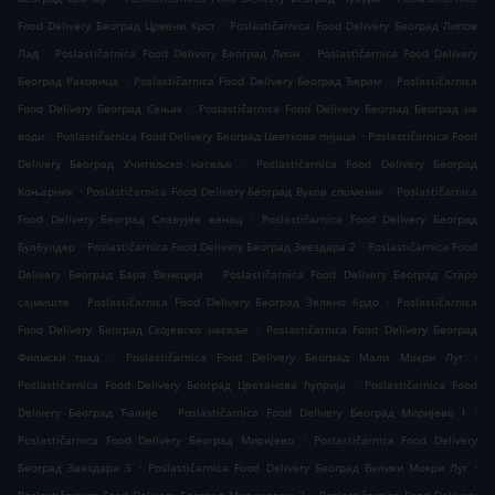
.
Food Delivery Београд Црвени Крст
Poslastičarnica Food Delivery Београд Липов
.
.
Лад
Poslastičarnica Food Delivery Београд Лион
Poslastičarnica Food Delivery
.
.
Београд Раковица
Poslastičarnica Food Delivery Београд Ђерам
Poslastičarnica
.
Food Delivery Београд Сењак
Poslastičarnica Food Delivery Београд Београд на
.
.
води
Poslastičarnica Food Delivery Београд Цветкова пијаца
Poslastičarnica Food
.
Delivery Београд Учитељско насеље
Poslastičarnica Food Delivery Београд
.
.
Коњарник
Poslastičarnica Food Delivery Београд Вуков споменик
Poslastičarnica
.
Food Delivery Београд Славујев венац
Poslastičarnica Food Delivery Београд
.
.
Булбулдер
Poslastičarnica Food Delivery Београд Звездара 2
Poslastičarnica Food
.
Delivery Београд Бара Венеција
Poslastičarnica Food Delivery Београд Старо
.
.
сајмиште
Poslastičarnica Food Delivery Београд Зелено брдо
Poslastičarnica
.
Food Delivery Београд Скојевско насеље
Poslastičarnica Food Delivery Београд
.
.
Филмски град
Poslastičarnica Food Delivery Београд Мали Мокри Луг
.
Poslastičarnica Food Delivery Београд Цветанова ћуприја
Poslastičarnica Food
.
.
Delivery Београд Ћалије
Poslastičarnica Food Delivery Београд Миријево I
.
Poslastičarnica Food Delivery Београд Миријево
Poslastičarnica Food Delivery
.
.
Београд Звездара 3
Poslastičarnica Food Delivery Београд Велики Мокри Луг
.