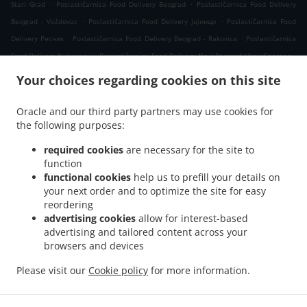
.
.
Stari Grad
Poslastičarnica Food Delivery Beograd
Poslastičarnica Food Delivery
.
.
Beograd - Voždovac
Poslastičarnica Food Delivery Јајинци
Poslastičarnica Food
.
.
Delivery Ресник
Poslastičarnica Food Delivery Beograd - Rakovica
Poslastičarnica
.
.
Food Delivery Кнежевац
Poslastičarnica Food Delivery Novi Beograd Нови Београд
.
Poslastičarnica Food Delivery Novi Beograd
Poslastičarnica Food Delivery Вишњица
Your choices regarding cookies on this site
.
.
Poslastičarnica Food Delivery Beograd - Zvezdara
Poslastičarnica Food Delivery
.
.
Калуђерица
Poslastičarnica Food Delivery Бели Поток Село Раковица
Oracle and our third party partners may use cookies for
.
.
the following purposes:
Poslastičarnica Food Delivery Бели Поток
Poslastičarnica Food Delivery Kijevo
.
.
Poslastičarnica Food Delivery Belgrade
Poslastičarnica Food Delivery Beli Potok
required cookies
are necessary for the site to
.
.
Poslastičarnica Food Delivery Прокупље
Poslastičarnica Food Delivery Resnik
function
.
.
functional cookies
help us to prefill your details on
Poslastičarnica Food Delivery Раковица Село
Poslastičarnica Food Delivery Борча
your next order and to optimize the site for easy
.
Poslastičarnica Food Delivery Blok 58 Нови Београд
Poslastičarnica Food Delivery
reordering
.
.
Blok 58
Poslastičarnica Food Delivery Сланци
Poslastičarnica Food Delivery
advertising cookies
allow for interest-based
.
.
Beograd - Palilula
Poslastičarnica Food Delivery Лештане
Poslastičarnica Food
advertising and tailored content across your
.
.
browsers and devices
Delivery Beograd - Kaluđerica
Poslastičarnica Food Delivery Винча
Poslastičarnica
.
Food Delivery Миријево Стара Калуђерица
Poslastičarnica Food Delivery Миријево
Please visit our
Cookie policy
for more information.
.
.
.
Poslastičarnica Food Delivery Пиносава
Poslastičarnica Food Delivery Borča
Takeaway food delivery