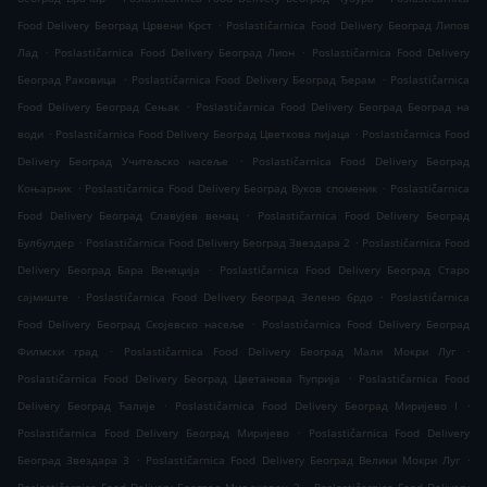
.
Food Delivery Београд Црвени Крст
Poslastičarnica Food Delivery Београд Липов
.
.
Лад
Poslastičarnica Food Delivery Београд Лион
Poslastičarnica Food Delivery
.
.
Београд Раковица
Poslastičarnica Food Delivery Београд Ђерам
Poslastičarnica
.
Food Delivery Београд Сењак
Poslastičarnica Food Delivery Београд Београд на
.
.
води
Poslastičarnica Food Delivery Београд Цветкова пијаца
Poslastičarnica Food
.
Delivery Београд Учитељско насеље
Poslastičarnica Food Delivery Београд
.
.
Коњарник
Poslastičarnica Food Delivery Београд Вуков споменик
Poslastičarnica
.
Food Delivery Београд Славујев венац
Poslastičarnica Food Delivery Београд
.
.
Булбулдер
Poslastičarnica Food Delivery Београд Звездара 2
Poslastičarnica Food
.
Delivery Београд Бара Венеција
Poslastičarnica Food Delivery Београд Старо
.
.
сајмиште
Poslastičarnica Food Delivery Београд Зелено брдо
Poslastičarnica
.
Food Delivery Београд Скојевско насеље
Poslastičarnica Food Delivery Београд
.
.
Филмски град
Poslastičarnica Food Delivery Београд Мали Мокри Луг
.
Poslastičarnica Food Delivery Београд Цветанова ћуприја
Poslastičarnica Food
.
.
Delivery Београд Ћалије
Poslastičarnica Food Delivery Београд Миријево I
.
Poslastičarnica Food Delivery Београд Миријево
Poslastičarnica Food Delivery
.
.
Београд Звездара 3
Poslastičarnica Food Delivery Београд Велики Мокри Луг
.