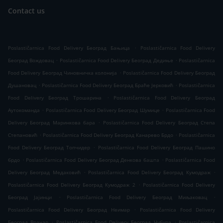
Contact us
.
Poslastičarnica Food Delivery Београд Бањица
Poslastičarnica Food Delivery
.
.
Београд Вождовац
Poslastičarnica Food Delivery Београд Дедиње
Poslastičarnica
.
Food Delivery Београд Чиновничка колонија
Poslastičarnica Food Delivery Београд
.
.
Душановац
Poslastičarnica Food Delivery Београд Браће Јерковић
Poslastičarnica
.
Food Delivery Београд Трошарина
Poslastičarnica Food Delivery Београд
.
.
Аутокоманда
Poslastičarnica Food Delivery Београд Шумице
Poslastičarnica Food
.
Delivery Београд Маринкова бара
Poslastičarnica Food Delivery Београд Степа
.
.
Степановић
Poslastičarnica Food Delivery Београд Канарево Брдо
Poslastičarnica
.
Food Delivery Београд Топчидер
Poslastičarnica Food Delivery Београд Пашино
.
.
брдо
Poslastičarnica Food Delivery Београд Денкова башта
Poslastičarnica Food
.
.
Delivery Београд Медаковић
Poslastičarnica Food Delivery Београд Кумодраж
.
Poslastičarnica Food Delivery Београд Кумодраж 2
Poslastičarnica Food Delivery
.
.
Београд Јајинци
Poslastičarnica Food Delivery Београд Миљаковац
.
Poslastičarnica Food Delivery Београд Неимар
Poslastičarnica Food Delivery
.
.
Београд Врачар
Poslastičarnica Food Delivery Београд Чубура
Poslastičarnica