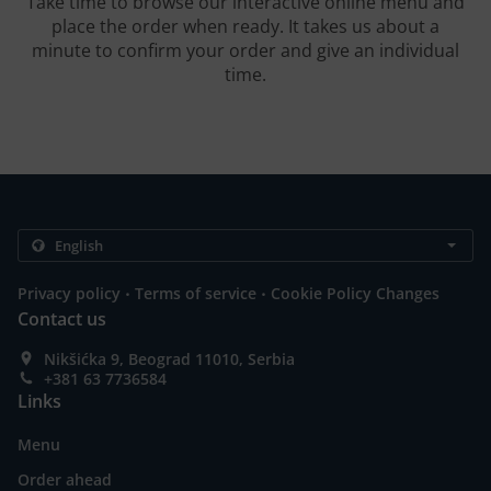
Take time to browse our interactive online menu and
place the order when ready. It takes us about a
minute to confirm your order and give an individual
time.
.
.
Privacy policy
Terms of service
Cookie Policy Changes
Contact us
Nikšićka 9, Beograd 11010, Serbia
+381 63 7736584
Links
Menu
Order ahead