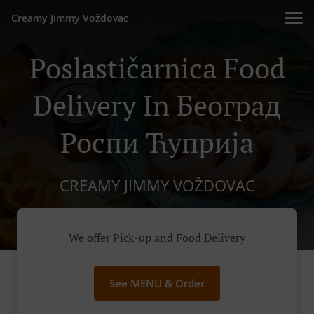
Creamy Jimmy Voždovac
Poslastičarnica Food
Delivery In Београд
Роспи Ћуприја
CREAMY JIMMY VOŽDOVAC
We offer Pick-up and Food Delivery
See MENU & Order