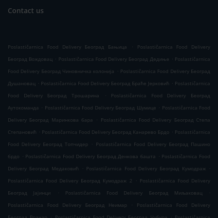
Contact us
.
Poslastičarnica Food Delivery Београд Бањица
Poslastičarnica Food Delivery
.
.
Београд Вождовац
Poslastičarnica Food Delivery Београд Дедиње
Poslastičarnica
.
Food Delivery Београд Чиновничка колонија
Poslastičarnica Food Delivery Београд
.
.
Душановац
Poslastičarnica Food Delivery Београд Браће Јерковић
Poslastičarnica
.
Food Delivery Београд Трошарина
Poslastičarnica Food Delivery Београд
.
.
Аутокоманда
Poslastičarnica Food Delivery Београд Шумице
Poslastičarnica Food
.
Delivery Београд Маринкова бара
Poslastičarnica Food Delivery Београд Степа
.
.
Степановић
Poslastičarnica Food Delivery Београд Канарево Брдо
Poslastičarnica
.
Food Delivery Београд Топчидер
Poslastičarnica Food Delivery Београд Пашино
.
.
брдо
Poslastičarnica Food Delivery Београд Денкова башта
Poslastičarnica Food
.
.
Delivery Београд Медаковић
Poslastičarnica Food Delivery Београд Кумодраж
.
Poslastičarnica Food Delivery Београд Кумодраж 2
Poslastičarnica Food Delivery
.
.
Београд Јајинци
Poslastičarnica Food Delivery Београд Миљаковац
.
Poslastičarnica Food Delivery Београд Неимар
Poslastičarnica Food Delivery
.
.
Београд Врачар
Poslastičarnica Food Delivery Београд Чубура
Poslastičarnica