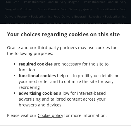
.
.
Stari Grad
Poslastičarnica Food Delivery Beograd
Poslastičarnica Food Delivery
.
.
Beograd - Voždovac
Poslastičarnica Food Delivery Јајинци
Poslastičarnica Food
.
.
Delivery Ресник
Poslastičarnica Food Delivery Beograd - Rakovica
Poslastičarnica
.
.
Food Delivery Кнежевац
Poslastičarnica Food Delivery Novi Beograd Нови Београд
.
Poslastičarnica Food Delivery Novi Beograd
Poslastičarnica Food Delivery Вишњица
Your choices regarding cookies on this site
.
.
Poslastičarnica Food Delivery Beograd - Zvezdara
Poslastičarnica Food Delivery
.
.
Калуђерица
Poslastičarnica Food Delivery Бели Поток Село Раковица
Oracle and our third party partners may use cookies for
.
.
the following purposes:
Poslastičarnica Food Delivery Бели Поток
Poslastičarnica Food Delivery Kijevo
.
.
Poslastičarnica Food Delivery Belgrade
Poslastičarnica Food Delivery Beli Potok
required cookies
are necessary for the site to
.
.
Poslastičarnica Food Delivery Прокупље
Poslastičarnica Food Delivery Resnik
function
.
.
functional cookies
help us to prefill your details on
Poslastičarnica Food Delivery Раковица Село
Poslastičarnica Food Delivery Борча
your next order and to optimize the site for easy
.
Poslastičarnica Food Delivery Blok 58 Нови Београд
Poslastičarnica Food Delivery
reordering
.
.
Blok 58
Poslastičarnica Food Delivery Сланци
Poslastičarnica Food Delivery
advertising cookies
allow for interest-based
.
.
Beograd - Palilula
Poslastičarnica Food Delivery Лештане
Poslastičarnica Food
advertising and tailored content across your
.
.
browsers and devices
Delivery Beograd - Kaluđerica
Poslastičarnica Food Delivery Винча
Poslastičarnica
.
Food Delivery Миријево Стара Калуђерица
Poslastičarnica Food Delivery Миријево
Please visit our
Cookie policy
for more information.
.
.
.
Poslastičarnica Food Delivery Пиносава
Poslastičarnica Food Delivery Borča
Takeaway food delivery