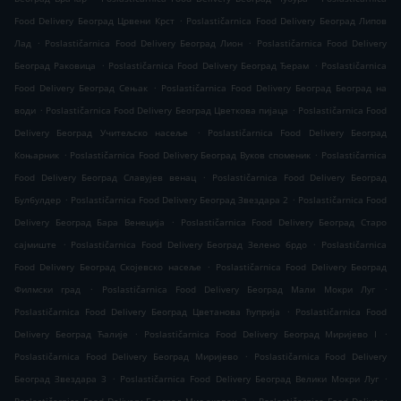
.
Food Delivery Београд Црвени Крст
Poslastičarnica Food Delivery Београд Липов
.
.
Лад
Poslastičarnica Food Delivery Београд Лион
Poslastičarnica Food Delivery
.
.
Београд Раковица
Poslastičarnica Food Delivery Београд Ђерам
Poslastičarnica
.
Food Delivery Београд Сењак
Poslastičarnica Food Delivery Београд Београд на
.
.
води
Poslastičarnica Food Delivery Београд Цветкова пијаца
Poslastičarnica Food
.
Delivery Београд Учитељско насеље
Poslastičarnica Food Delivery Београд
.
.
Коњарник
Poslastičarnica Food Delivery Београд Вуков споменик
Poslastičarnica
.
Food Delivery Београд Славујев венац
Poslastičarnica Food Delivery Београд
.
.
Булбулдер
Poslastičarnica Food Delivery Београд Звездара 2
Poslastičarnica Food
.
Delivery Београд Бара Венеција
Poslastičarnica Food Delivery Београд Старо
.
.
сајмиште
Poslastičarnica Food Delivery Београд Зелено брдо
Poslastičarnica
.
Food Delivery Београд Скојевско насеље
Poslastičarnica Food Delivery Београд
.
.
Филмски град
Poslastičarnica Food Delivery Београд Мали Мокри Луг
.
Poslastičarnica Food Delivery Београд Цветанова ћуприја
Poslastičarnica Food
.
.
Delivery Београд Ћалије
Poslastičarnica Food Delivery Београд Миријево I
.
Poslastičarnica Food Delivery Београд Миријево
Poslastičarnica Food Delivery
.
.
Београд Звездара 3
Poslastičarnica Food Delivery Београд Велики Мокри Луг
.