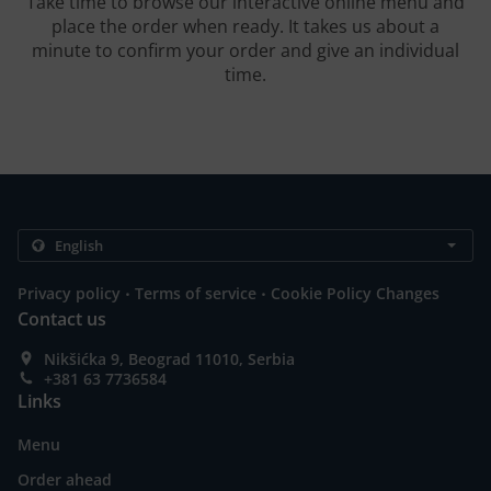
Take time to browse our interactive online menu and
place the order when ready. It takes us about a
minute to confirm your order and give an individual
time.
.
.
Privacy policy
Terms of service
Cookie Policy Changes
Contact us
Nikšićka 9, Beograd 11010, Serbia
+381 63 7736584
Links
Menu
Order ahead