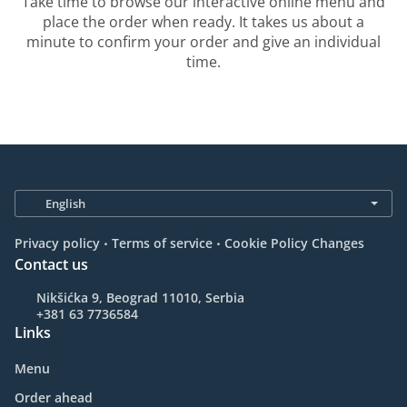
Take time to browse our interactive online menu and
place the order when ready. It takes us about a
minute to confirm your order and give an individual
time.
.
.
Privacy policy
Terms of service
Cookie Policy Changes
Contact us
Nikšićka 9, Beograd 11010, Serbia
+381 63 7736584
Links
Menu
Order ahead