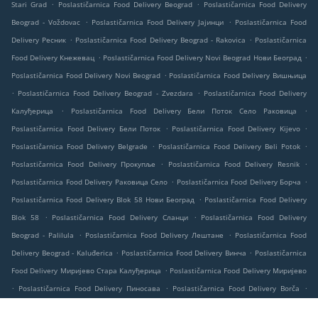
.
.
Stari Grad
Poslastičarnica Food Delivery Beograd
Poslastičarnica Food Delivery
.
.
Beograd - Voždovac
Poslastičarnica Food Delivery Јајинци
Poslastičarnica Food
.
.
Delivery Ресник
Poslastičarnica Food Delivery Beograd - Rakovica
Poslastičarnica
.
.
Food Delivery Кнежевац
Poslastičarnica Food Delivery Novi Beograd Нови Београд
.
Poslastičarnica Food Delivery Novi Beograd
Poslastičarnica Food Delivery Вишњица
.
.
Poslastičarnica Food Delivery Beograd - Zvezdara
Poslastičarnica Food Delivery
.
.
Калуђерица
Poslastičarnica Food Delivery Бели Поток Село Раковица
.
.
Poslastičarnica Food Delivery Бели Поток
Poslastičarnica Food Delivery Kijevo
.
.
Poslastičarnica Food Delivery Belgrade
Poslastičarnica Food Delivery Beli Potok
.
.
Poslastičarnica Food Delivery Прокупље
Poslastičarnica Food Delivery Resnik
.
.
Poslastičarnica Food Delivery Раковица Село
Poslastičarnica Food Delivery Борча
.
Poslastičarnica Food Delivery Blok 58 Нови Београд
Poslastičarnica Food Delivery
.
.
Blok 58
Poslastičarnica Food Delivery Сланци
Poslastičarnica Food Delivery
.
.
Beograd - Palilula
Poslastičarnica Food Delivery Лештане
Poslastičarnica Food
.
.
Delivery Beograd - Kaluđerica
Poslastičarnica Food Delivery Винча
Poslastičarnica
.
Food Delivery Миријево Стара Калуђерица
Poslastičarnica Food Delivery Миријево
.
.
.
Poslastičarnica Food Delivery Пиносава
Poslastičarnica Food Delivery Borča
Takeaway food delivery