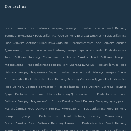
Contact us
.
Poslastičarnica Food Delivery Београд Бањица
Poslastičarnica Food Delivery
.
.
Београд Вождовац
Poslastičarnica Food Delivery Београд Дедиње
Poslastičarnica
.
Food Delivery Београд Чиновничка колонија
Poslastičarnica Food Delivery Београд
.
.
Душановац
Poslastičarnica Food Delivery Београд Браће Јерковић
Poslastičarnica
.
Food Delivery Београд Трошарина
Poslastičarnica Food Delivery Београд
.
.
Аутокоманда
Poslastičarnica Food Delivery Београд Шумице
Poslastičarnica Food
.
Delivery Београд Маринкова бара
Poslastičarnica Food Delivery Београд Степа
.
.
Степановић
Poslastičarnica Food Delivery Београд Канарево Брдо
Poslastičarnica
.
Food Delivery Београд Топчидер
Poslastičarnica Food Delivery Београд Пашино
.
.
брдо
Poslastičarnica Food Delivery Београд Денкова башта
Poslastičarnica Food
.
.
Delivery Београд Медаковић
Poslastičarnica Food Delivery Београд Кумодраж
.
Poslastičarnica Food Delivery Београд Кумодраж 2
Poslastičarnica Food Delivery
.
.
Београд Јајинци
Poslastičarnica Food Delivery Београд Миљаковац
.
Poslastičarnica Food Delivery Београд Неимар
Poslastičarnica Food Delivery
.
.
Београд Врачар
Poslastičarnica Food Delivery Београд Чубура
Poslastičarnica