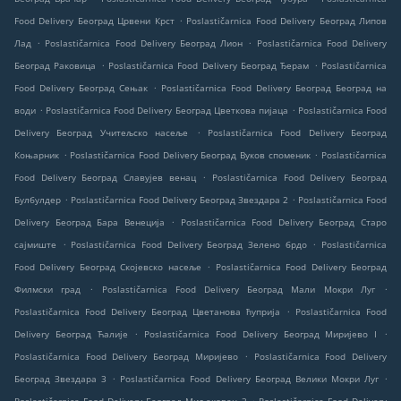
.
Food Delivery Београд Црвени Крст
Poslastičarnica Food Delivery Београд Липов
.
.
Лад
Poslastičarnica Food Delivery Београд Лион
Poslastičarnica Food Delivery
.
.
Београд Раковица
Poslastičarnica Food Delivery Београд Ђерам
Poslastičarnica
.
Food Delivery Београд Сењак
Poslastičarnica Food Delivery Београд Београд на
.
.
води
Poslastičarnica Food Delivery Београд Цветкова пијаца
Poslastičarnica Food
.
Delivery Београд Учитељско насеље
Poslastičarnica Food Delivery Београд
.
.
Коњарник
Poslastičarnica Food Delivery Београд Вуков споменик
Poslastičarnica
.
Food Delivery Београд Славујев венац
Poslastičarnica Food Delivery Београд
.
.
Булбулдер
Poslastičarnica Food Delivery Београд Звездара 2
Poslastičarnica Food
.
Delivery Београд Бара Венеција
Poslastičarnica Food Delivery Београд Старо
.
.
сајмиште
Poslastičarnica Food Delivery Београд Зелено брдо
Poslastičarnica
.
Food Delivery Београд Скојевско насеље
Poslastičarnica Food Delivery Београд
.
.
Филмски град
Poslastičarnica Food Delivery Београд Мали Мокри Луг
.
Poslastičarnica Food Delivery Београд Цветанова ћуприја
Poslastičarnica Food
.
.
Delivery Београд Ћалије
Poslastičarnica Food Delivery Београд Миријево I
.
Poslastičarnica Food Delivery Београд Миријево
Poslastičarnica Food Delivery
.
.
Београд Звездара 3
Poslastičarnica Food Delivery Београд Велики Мокри Луг
.