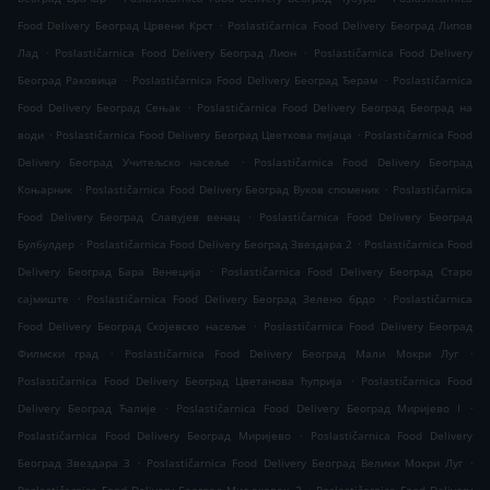
.
Food Delivery Београд Црвени Крст
Poslastičarnica Food Delivery Београд Липов
.
.
Лад
Poslastičarnica Food Delivery Београд Лион
Poslastičarnica Food Delivery
.
.
Београд Раковица
Poslastičarnica Food Delivery Београд Ђерам
Poslastičarnica
.
Food Delivery Београд Сењак
Poslastičarnica Food Delivery Београд Београд на
.
.
води
Poslastičarnica Food Delivery Београд Цветкова пијаца
Poslastičarnica Food
.
Delivery Београд Учитељско насеље
Poslastičarnica Food Delivery Београд
.
.
Коњарник
Poslastičarnica Food Delivery Београд Вуков споменик
Poslastičarnica
.
Food Delivery Београд Славујев венац
Poslastičarnica Food Delivery Београд
.
.
Булбулдер
Poslastičarnica Food Delivery Београд Звездара 2
Poslastičarnica Food
.
Delivery Београд Бара Венеција
Poslastičarnica Food Delivery Београд Старо
.
.
сајмиште
Poslastičarnica Food Delivery Београд Зелено брдо
Poslastičarnica
.
Food Delivery Београд Скојевско насеље
Poslastičarnica Food Delivery Београд
.
.
Филмски град
Poslastičarnica Food Delivery Београд Мали Мокри Луг
.
Poslastičarnica Food Delivery Београд Цветанова ћуприја
Poslastičarnica Food
.
.
Delivery Београд Ћалије
Poslastičarnica Food Delivery Београд Миријево I
.
Poslastičarnica Food Delivery Београд Миријево
Poslastičarnica Food Delivery
.
.
Београд Звездара 3
Poslastičarnica Food Delivery Београд Велики Мокри Луг
.