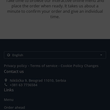
Take time to browse our interactive online menu and
place the order when ready. It takes us about a
minute to confirm your order and give an individual
time.
.
.
Privacy policy
Terms of service
Cookie Policy Changes
Contact us
Nikšićka 9, Beograd 11010, Serbia
+381 63 7736584
Links
Menu
Order ahead