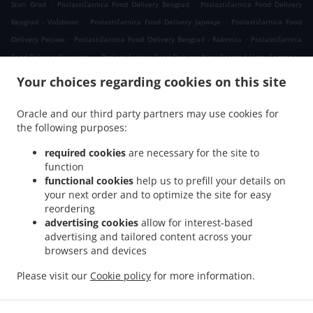
.
.
Stari Grad
Poslastičarnica Food Delivery Beograd
Poslastičarnica Food Delivery
.
.
Beograd - Voždovac
Poslastičarnica Food Delivery Јајинци
Poslastičarnica Food
.
.
Delivery Ресник
Poslastičarnica Food Delivery Beograd - Rakovica
Poslastičarnica
.
.
Food Delivery Кнежевац
Poslastičarnica Food Delivery Novi Beograd Нови Београд
.
Poslastičarnica Food Delivery Novi Beograd
Poslastičarnica Food Delivery Вишњица
Your choices regarding cookies on this site
.
.
Poslastičarnica Food Delivery Beograd - Zvezdara
Poslastičarnica Food Delivery
.
.
Калуђерица
Poslastičarnica Food Delivery Бели Поток Село Раковица
Oracle and our third party partners may use cookies for
.
.
the following purposes:
Poslastičarnica Food Delivery Бели Поток
Poslastičarnica Food Delivery Kijevo
.
.
Poslastičarnica Food Delivery Belgrade
Poslastičarnica Food Delivery Beli Potok
required cookies
are necessary for the site to
.
.
Poslastičarnica Food Delivery Прокупље
Poslastičarnica Food Delivery Resnik
function
.
.
functional cookies
help us to prefill your details on
Poslastičarnica Food Delivery Раковица Село
Poslastičarnica Food Delivery Борча
your next order and to optimize the site for easy
.
Poslastičarnica Food Delivery Blok 58 Нови Београд
Poslastičarnica Food Delivery
reordering
.
.
Blok 58
Poslastičarnica Food Delivery Сланци
Poslastičarnica Food Delivery
advertising cookies
allow for interest-based
.
.
Beograd - Palilula
Poslastičarnica Food Delivery Лештане
Poslastičarnica Food
advertising and tailored content across your
.
.
browsers and devices
Delivery Beograd - Kaluđerica
Poslastičarnica Food Delivery Винча
Poslastičarnica
.
Food Delivery Миријево Стара Калуђерица
Poslastičarnica Food Delivery Миријево
Please visit our
Cookie policy
for more information.
.
.
.
Poslastičarnica Food Delivery Пиносава
Poslastičarnica Food Delivery Borča
Takeaway food delivery