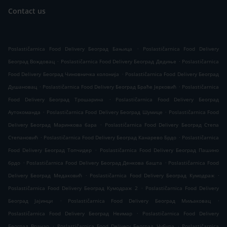
Contact us
.
Poslastičarnica Food Delivery Београд Бањица
Poslastičarnica Food Delivery
.
.
Београд Вождовац
Poslastičarnica Food Delivery Београд Дедиње
Poslastičarnica
.
Food Delivery Београд Чиновничка колонија
Poslastičarnica Food Delivery Београд
.
.
Душановац
Poslastičarnica Food Delivery Београд Браће Јерковић
Poslastičarnica
.
Food Delivery Београд Трошарина
Poslastičarnica Food Delivery Београд
.
.
Аутокоманда
Poslastičarnica Food Delivery Београд Шумице
Poslastičarnica Food
.
Delivery Београд Маринкова бара
Poslastičarnica Food Delivery Београд Степа
.
.
Степановић
Poslastičarnica Food Delivery Београд Канарево Брдо
Poslastičarnica
.
Food Delivery Београд Топчидер
Poslastičarnica Food Delivery Београд Пашино
.
.
брдо
Poslastičarnica Food Delivery Београд Денкова башта
Poslastičarnica Food
.
.
Delivery Београд Медаковић
Poslastičarnica Food Delivery Београд Кумодраж
.
Poslastičarnica Food Delivery Београд Кумодраж 2
Poslastičarnica Food Delivery
.
.
Београд Јајинци
Poslastičarnica Food Delivery Београд Миљаковац
.
Poslastičarnica Food Delivery Београд Неимар
Poslastičarnica Food Delivery
.
.
Београд Врачар
Poslastičarnica Food Delivery Београд Чубура
Poslastičarnica