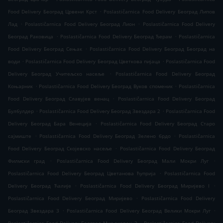
.
Food Delivery Београд Црвени Крст
Poslastičarnica Food Delivery Београд Липов
.
.
Лад
Poslastičarnica Food Delivery Београд Лион
Poslastičarnica Food Delivery
.
.
Београд Раковица
Poslastičarnica Food Delivery Београд Ђерам
Poslastičarnica
.
Food Delivery Београд Сењак
Poslastičarnica Food Delivery Београд Београд на
.
.
води
Poslastičarnica Food Delivery Београд Цветкова пијаца
Poslastičarnica Food
.
Delivery Београд Учитељско насеље
Poslastičarnica Food Delivery Београд
.
.
Коњарник
Poslastičarnica Food Delivery Београд Вуков споменик
Poslastičarnica
.
Food Delivery Београд Славујев венац
Poslastičarnica Food Delivery Београд
.
.
Булбулдер
Poslastičarnica Food Delivery Београд Звездара 2
Poslastičarnica Food
.
Delivery Београд Бара Венеција
Poslastičarnica Food Delivery Београд Старо
.
.
сајмиште
Poslastičarnica Food Delivery Београд Зелено брдо
Poslastičarnica
.
Food Delivery Београд Скојевско насеље
Poslastičarnica Food Delivery Београд
.
.
Филмски град
Poslastičarnica Food Delivery Београд Мали Мокри Луг
.
Poslastičarnica Food Delivery Београд Цветанова ћуприја
Poslastičarnica Food
.
.
Delivery Београд Ћалије
Poslastičarnica Food Delivery Београд Миријево I
.
Poslastičarnica Food Delivery Београд Миријево
Poslastičarnica Food Delivery
.
.
Београд Звездара 3
Poslastičarnica Food Delivery Београд Велики Мокри Луг
.