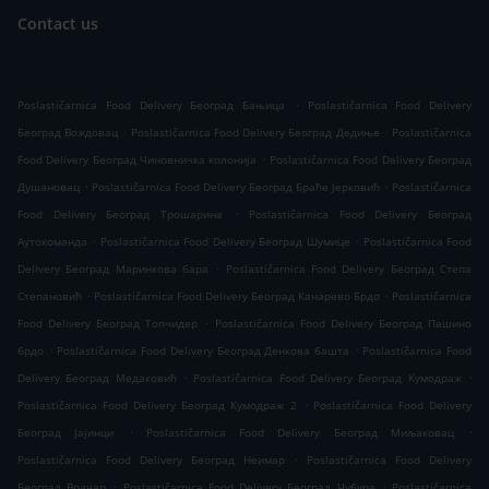
Contact us
.
Poslastičarnica Food Delivery Београд Бањица
Poslastičarnica Food Delivery
.
.
Београд Вождовац
Poslastičarnica Food Delivery Београд Дедиње
Poslastičarnica
.
Food Delivery Београд Чиновничка колонија
Poslastičarnica Food Delivery Београд
.
.
Душановац
Poslastičarnica Food Delivery Београд Браће Јерковић
Poslastičarnica
.
Food Delivery Београд Трошарина
Poslastičarnica Food Delivery Београд
.
.
Аутокоманда
Poslastičarnica Food Delivery Београд Шумице
Poslastičarnica Food
.
Delivery Београд Маринкова бара
Poslastičarnica Food Delivery Београд Степа
.
.
Степановић
Poslastičarnica Food Delivery Београд Канарево Брдо
Poslastičarnica
.
Food Delivery Београд Топчидер
Poslastičarnica Food Delivery Београд Пашино
.
.
брдо
Poslastičarnica Food Delivery Београд Денкова башта
Poslastičarnica Food
.
.
Delivery Београд Медаковић
Poslastičarnica Food Delivery Београд Кумодраж
.
Poslastičarnica Food Delivery Београд Кумодраж 2
Poslastičarnica Food Delivery
.
.
Београд Јајинци
Poslastičarnica Food Delivery Београд Миљаковац
.
Poslastičarnica Food Delivery Београд Неимар
Poslastičarnica Food Delivery
.
.
Београд Врачар
Poslastičarnica Food Delivery Београд Чубура
Poslastičarnica