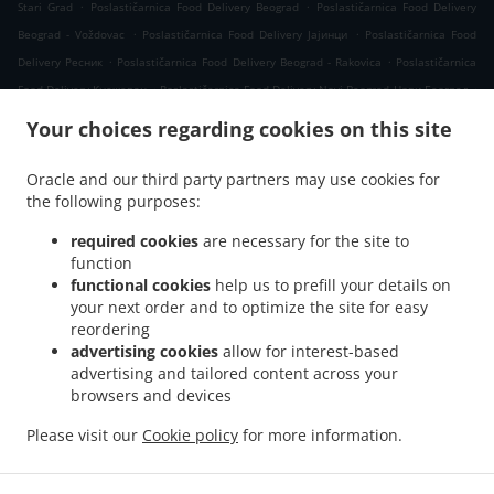
.
.
Stari Grad
Poslastičarnica Food Delivery Beograd
Poslastičarnica Food Delivery
.
.
Beograd - Voždovac
Poslastičarnica Food Delivery Јајинци
Poslastičarnica Food
.
.
Delivery Ресник
Poslastičarnica Food Delivery Beograd - Rakovica
Poslastičarnica
.
.
Food Delivery Кнежевац
Poslastičarnica Food Delivery Novi Beograd Нови Београд
.
Poslastičarnica Food Delivery Novi Beograd
Poslastičarnica Food Delivery Вишњица
Your choices regarding cookies on this site
.
.
Poslastičarnica Food Delivery Beograd - Zvezdara
Poslastičarnica Food Delivery
.
.
Калуђерица
Poslastičarnica Food Delivery Бели Поток Село Раковица
Oracle and our third party partners may use cookies for
.
.
the following purposes:
Poslastičarnica Food Delivery Бели Поток
Poslastičarnica Food Delivery Kijevo
.
.
Poslastičarnica Food Delivery Belgrade
Poslastičarnica Food Delivery Beli Potok
required cookies
are necessary for the site to
.
.
Poslastičarnica Food Delivery Прокупље
Poslastičarnica Food Delivery Resnik
function
.
.
functional cookies
help us to prefill your details on
Poslastičarnica Food Delivery Раковица Село
Poslastičarnica Food Delivery Борча
your next order and to optimize the site for easy
.
Poslastičarnica Food Delivery Blok 58 Нови Београд
Poslastičarnica Food Delivery
reordering
.
.
Blok 58
Poslastičarnica Food Delivery Сланци
Poslastičarnica Food Delivery
advertising cookies
allow for interest-based
.
.
Beograd - Palilula
Poslastičarnica Food Delivery Лештане
Poslastičarnica Food
advertising and tailored content across your
.
.
browsers and devices
Delivery Beograd - Kaluđerica
Poslastičarnica Food Delivery Винча
Poslastičarnica
.
Food Delivery Миријево Стара Калуђерица
Poslastičarnica Food Delivery Миријево
Please visit our
Cookie policy
for more information.
.
.
.
Poslastičarnica Food Delivery Пиносава
Poslastičarnica Food Delivery Borča
Takeaway food delivery