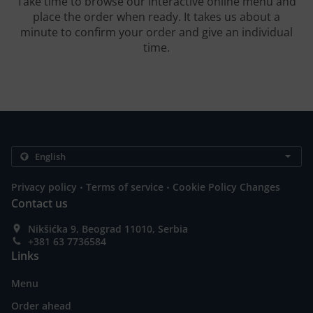
Take time to browse our interactive online menu and
place the order when ready. It takes us about a
minute to confirm your order and give an individual
time.
.
.
Privacy policy
Terms of service
Cookie Policy Changes
Contact us
Nikšićka 9, Beograd 11010, Serbia
+381 63 7736584
Links
Menu
Order ahead