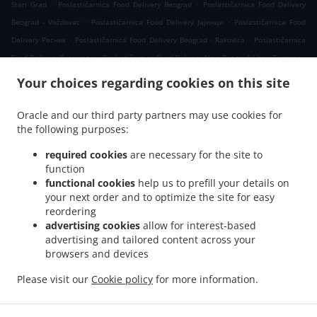
.
.
Stari Grad
Poslastičarnica Food Delivery Beograd
Poslastičarnica Food Delivery
.
.
Beograd - Voždovac
Poslastičarnica Food Delivery Јајинци
Poslastičarnica Food
.
.
Delivery Ресник
Poslastičarnica Food Delivery Beograd - Rakovica
Poslastičarnica
.
.
Food Delivery Кнежевац
Poslastičarnica Food Delivery Novi Beograd Нови Београд
.
Poslastičarnica Food Delivery Novi Beograd
Poslastičarnica Food Delivery Вишњица
Your choices regarding cookies on this site
.
.
Poslastičarnica Food Delivery Beograd - Zvezdara
Poslastičarnica Food Delivery
.
.
Калуђерица
Poslastičarnica Food Delivery Бели Поток Село Раковица
Oracle and our third party partners may use cookies for
.
.
the following purposes:
Poslastičarnica Food Delivery Бели Поток
Poslastičarnica Food Delivery Kijevo
.
.
Poslastičarnica Food Delivery Belgrade
Poslastičarnica Food Delivery Beli Potok
required cookies
are necessary for the site to
.
.
Poslastičarnica Food Delivery Прокупље
Poslastičarnica Food Delivery Resnik
function
.
.
functional cookies
help us to prefill your details on
Poslastičarnica Food Delivery Раковица Село
Poslastičarnica Food Delivery Борча
your next order and to optimize the site for easy
.
Poslastičarnica Food Delivery Blok 58 Нови Београд
Poslastičarnica Food Delivery
reordering
.
.
Blok 58
Poslastičarnica Food Delivery Сланци
Poslastičarnica Food Delivery
advertising cookies
allow for interest-based
.
.
Beograd - Palilula
Poslastičarnica Food Delivery Лештане
Poslastičarnica Food
advertising and tailored content across your
.
.
browsers and devices
Delivery Beograd - Kaluđerica
Poslastičarnica Food Delivery Винча
Poslastičarnica
.
Food Delivery Миријево Стара Калуђерица
Poslastičarnica Food Delivery Миријево
Please visit our
Cookie policy
for more information.
.
.
.
Poslastičarnica Food Delivery Пиносава
Poslastičarnica Food Delivery Borča
Takeaway food delivery