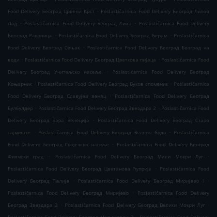
.
Food Delivery Београд Црвени Крст
Poslastičarnica Food Delivery Београд Липов
.
.
Лад
Poslastičarnica Food Delivery Београд Лион
Poslastičarnica Food Delivery
.
.
Београд Раковица
Poslastičarnica Food Delivery Београд Ђерам
Poslastičarnica
.
Food Delivery Београд Сењак
Poslastičarnica Food Delivery Београд Београд на
.
.
води
Poslastičarnica Food Delivery Београд Цветкова пијаца
Poslastičarnica Food
.
Delivery Београд Учитељско насеље
Poslastičarnica Food Delivery Београд
.
.
Коњарник
Poslastičarnica Food Delivery Београд Вуков споменик
Poslastičarnica
.
Food Delivery Београд Славујев венац
Poslastičarnica Food Delivery Београд
.
.
Булбулдер
Poslastičarnica Food Delivery Београд Звездара 2
Poslastičarnica Food
.
Delivery Београд Бара Венеција
Poslastičarnica Food Delivery Београд Старо
.
.
сајмиште
Poslastičarnica Food Delivery Београд Зелено брдо
Poslastičarnica
.
Food Delivery Београд Скојевско насеље
Poslastičarnica Food Delivery Београд
.
.
Филмски град
Poslastičarnica Food Delivery Београд Мали Мокри Луг
.
Poslastičarnica Food Delivery Београд Цветанова ћуприја
Poslastičarnica Food
.
.
Delivery Београд Ћалије
Poslastičarnica Food Delivery Београд Миријево I
.
Poslastičarnica Food Delivery Београд Миријево
Poslastičarnica Food Delivery
.
.
Београд Звездара 3
Poslastičarnica Food Delivery Београд Велики Мокри Луг
.