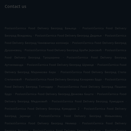
Contact us
.
Poslastičarnica Food Delivery Београд Бањица
Poslastičarnica Food Delivery
.
.
Београд Вождовац
Poslastičarnica Food Delivery Београд Дедиње
Poslastičarnica
.
Food Delivery Београд Чиновничка колонија
Poslastičarnica Food Delivery Београд
.
.
Душановац
Poslastičarnica Food Delivery Београд Браће Јерковић
Poslastičarnica
.
Food Delivery Београд Трошарина
Poslastičarnica Food Delivery Београд
.
.
Аутокоманда
Poslastičarnica Food Delivery Београд Шумице
Poslastičarnica Food
.
Delivery Београд Маринкова бара
Poslastičarnica Food Delivery Београд Степа
.
.
Степановић
Poslastičarnica Food Delivery Београд Канарево Брдо
Poslastičarnica
.
Food Delivery Београд Топчидер
Poslastičarnica Food Delivery Београд Пашино
.
.
брдо
Poslastičarnica Food Delivery Београд Денкова башта
Poslastičarnica Food
.
.
Delivery Београд Медаковић
Poslastičarnica Food Delivery Београд Кумодраж
.
Poslastičarnica Food Delivery Београд Кумодраж 2
Poslastičarnica Food Delivery
.
.
Београд Јајинци
Poslastičarnica Food Delivery Београд Миљаковац
.
Poslastičarnica Food Delivery Београд Неимар
Poslastičarnica Food Delivery
.
.
Београд Врачар
Poslastičarnica Food Delivery Београд Чубура
Poslastičarnica